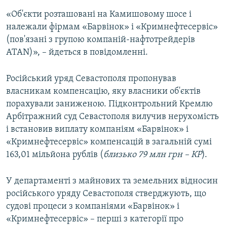
«Об'єкти розташовані на Камишовому шосе і
належали фірмам «Барвінок» і «Кримнефтесервіс»
(пов'язані з групою компаній-нафтотрейдерів
ATAN)», – йдеться в повідомленні.
Російський уряд Севастополя пропонував
власникам компенсацію, яку власники об'єктів
порахували заниженою. Підконтрольний Кремлю
Арбітражний суд Севастополя вилучив нерухомість
і встановив виплату компаніям «Барвінок» і
«Кримнефтесервіс» компенсацій в загальній сумі
163,01 мільйона рублів (
близько 79 млн грн – КР
).
У департаменті з майнових та земельних відносин
російського уряду Севастополя стверджують, що
судові процеси з компаніями «Барвінок» і
«Кримнефтесервіс» – перші з категорії про