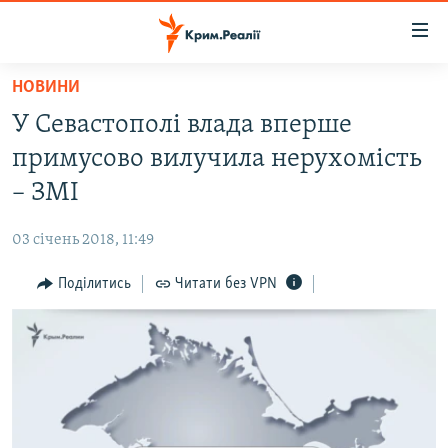
Доступність
посилання
Перейти
НОВИНИ
до
НОВИНИ
У Севастополі влада вперше
основного
ВОДА.КРИМ
матеріалу
примусово вилучила нерухомість
ВІДЕО ТА ФОТО
Перейти
– ЗМІ
до
ПОЛІТИКА
основної
03 січень 2018, 11:49
БЛОГИ
навігації
Перейти
Поділитись
Читати без VPN
ПОГЛЯД
до
ІНТЕРВ'Ю
пошуку
ВСЕ ЗА ДЕНЬ
СПЕЦПРОЕКТИ
ЯК ОБІЙТИ БЛОКУВАННЯ
ДЕПОРТАЦІЯ