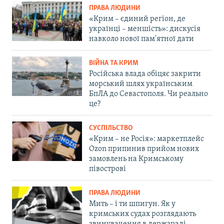
ПРАВА ЛЮДИНИ
«Крим – єдиний регіон, де
українці – меншість»: дискусія
навколо нової пам'ятної дати
ВІЙНА ТА КРИМ
Російська влада обіцяє закрити
морський шлях українським
БпЛА до Севастополя. Чи реально
це?
СУСПІЛЬСТВО
«Крим – не Росія»: маркетплейс
Ozon припинив прийом нових
замовлень на Кримському
півострові
ПРАВА ЛЮДИНИ
Мить – і ти шпигун. Як у
кримських судах розглядають