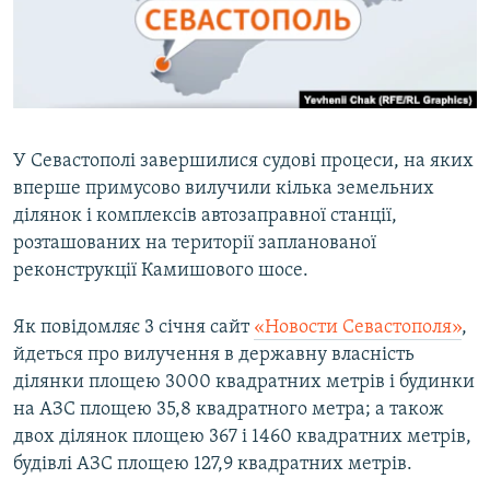
ВІДЕОУРОКИ «ELIFBE»
Русский
СВІДЧЕННЯ ОКУПАЦІЇ
Qırımtatar
УКРАЇНСЬКА ПРОБЛЕМА КРИМУ
ДОЛУЧАЙСЯ!
ІНФОГРАФІКА
У Севастополі завершилися судові процеси, на яких
вперше примусово вилучили кілька земельних
ділянок і комплексів автозаправної станції,
Усі сайти RFE/RL
розташованих на території запланованої
реконструкції Камишового шосе.
Як повідомляє 3 січня сайт
«Новости Севастополя»
,
йдеться про вилучення в державну власність
ділянки площею 3000 квадратних метрів і будинки
на АЗС площею 35,8 квадратного метра; а також
двох ділянок площею 367 і 1460 квадратних метрів,
будівлі АЗС площею 127,9 квадратних метрів.