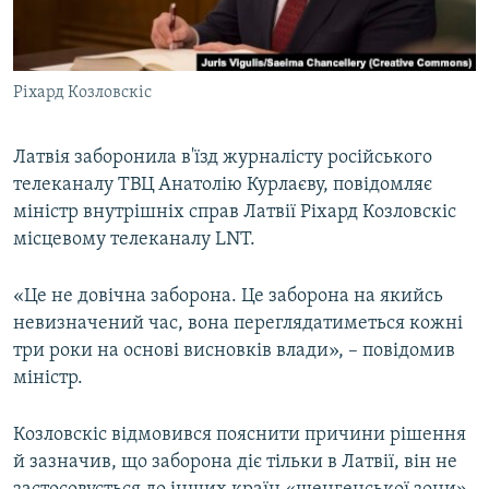
ВІДЕОУРОКИ «ELIFBE»
Русский
СВІДЧЕННЯ ОКУПАЦІЇ
Qırımtatar
Ріхард Козловскіс
УКРАЇНСЬКА ПРОБЛЕМА КРИМУ
ДОЛУЧАЙСЯ!
ІНФОГРАФІКА
Латвія заборонила в'їзд журналісту російського
телеканалу ТВЦ Анатолію Курлаєву, повідомляє
міністр внутрішніх справ Латвії Ріхард Козловскіс
Усі сайти RFE/RL
місцевому телеканалу LNT.
«Це не довічна заборона. Це заборона на якийсь
невизначений час, вона переглядатиметься кожні
три роки на основі висновків влади», – повідомив
міністр.
Козловскіс відмовився пояснити причини рішення
й зазначив, що заборона діє тільки в Латвії, він не