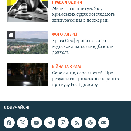
ПРАВА ЛЮДИНИ
Мить – і ти шпигун. Як у
кримських судах розглядають
звинувачення в держзраді
ФОТОГАЛЕРЕЇ
Краса Сімферопольського
водосховища та занедбаність
довкола
ВІЙНА ТА КРИМ
Сорок днів, сорок ночей. Про
результати кримської операції з
примусу Росії до миру
ДОЛУЧАЙСЯ!