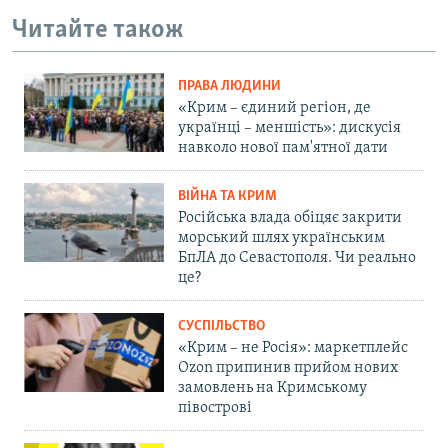
Читайте також
ПРАВА ЛЮДИНИ
«Крим – єдиний регіон, де
українці – меншість»: дискусія
навколо нової пам'ятної дати
ВІЙНА ТА КРИМ
Російська влада обіцяє закрити
морський шлях українським
БпЛА до Севастополя. Чи реально
це?
СУСПІЛЬСТВО
«Крим – не Росія»: маркетплейс
Ozon припинив прийом нових
замовлень на Кримському
півострові