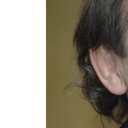
ВІДЕОУРОКИ «ELIFBE»
СВІДЧЕННЯ ОКУПАЦІЇ
УКРАЇНСЬКА ПРОБЛЕМА КРИМУ
ІНФОГРАФІКА