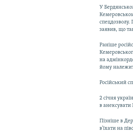
У Бердянсько
Кемеровсько
спецдозволу. 
заявив, що та
Раніше росій
Кемеровськог
на адмінкорд
йому належить
Російський сп
2 січня укра
в анексувати 
Пізніше в Д
в'їхати на пі