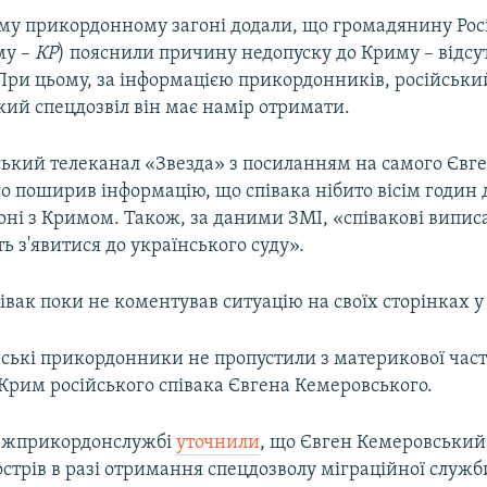
му прикордонному загоні додали, що громадянину Росі
му –
КР
) пояснили причину недопуску до Криму – відсу
При цьому, за інформацією прикордонників, російськи
кий спецдозвіл він має намір отримати.
ський телеканал «Звезда» з посиланням на самого Євг
о поширив інформацію, що співака нібито вісім годин
оні з Кримом. Також, за даними ЗМІ, «співакові випис
 з'явитися до українського суду».
івак поки не коментував ситуацію на своїх сторінках 
їнські прикордонники не пропустили з материкової час
Крим російського співака Євгена Кемеровського.
ержприкордонслужбі
уточнили
, що Євген Кемеровськи
вострів в разі отримання спецдозволу міграційної служб