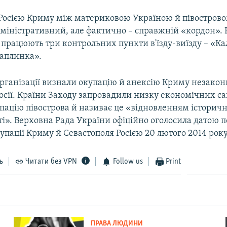
ї Росією Криму між материковою Україною й півострово
міністративний, але фактично – справжній «кордон». 
 працюють три контрольних пункти в'їзду-виїзду – «Ка
Чаплинка».
рганізації визнали окупацію й анексію Криму незако
Росії. Країни Заходу запровадили низку економічних са
пацію півострова й називає це «відновленням історичн
і». Верховна Рада України офіційно оголосила датою 
упації Криму й Севастополя Росією 20 лютого 2014 року
ь
Читати без VPN
Follow us
Print
ПРАВА ЛЮДИНИ