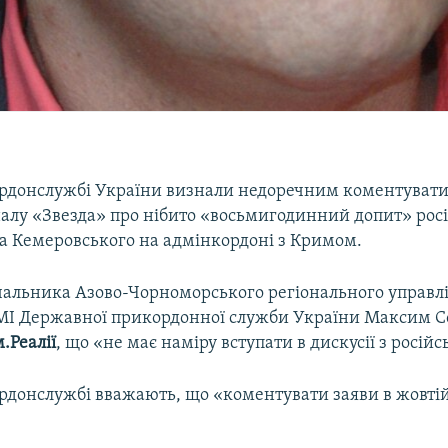
донслужбі України визнали недоречним коментувати 
налу «Звезда» про нібито «восьмигодинний допит» рос
на Кемеровського на адмінкордоні з Кримом.
альника Азово-Чорноморського регіонального управлі
 ЗМІ Державної прикордонної служби України Максим 
.Реалії
, що «не має наміру вступати в дискусії з росій
донслужбі вважають, що «коментувати заяви в жовтій