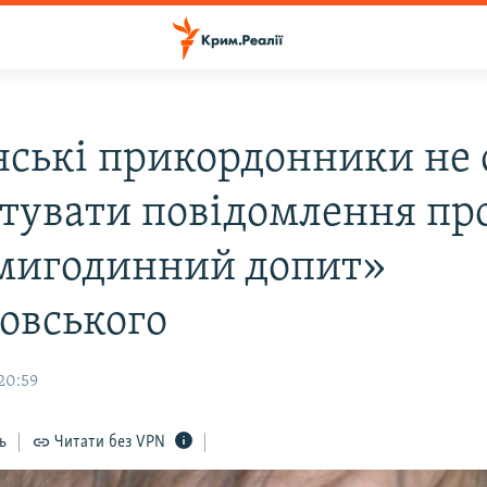
нські прикордонники не 
тувати повідомлення пр
мигодинний допит»
овського
20:59
ь
Читати без VPN