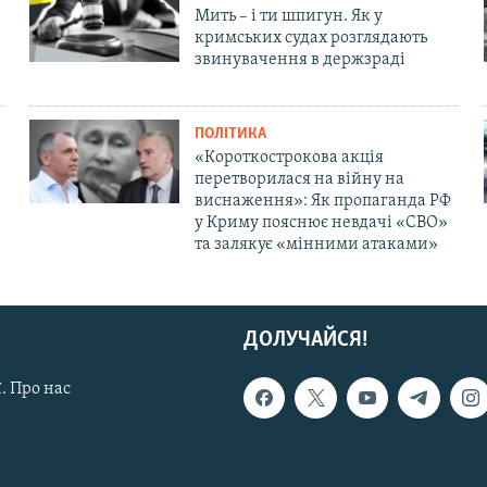
Мить – і ти шпигун. Як у
кримських судах розглядають
звинувачення в держзраді
ПОЛІТИКА
«Короткострокова акція
перетворилася на війну на
виснаження»: Як пропаганда РФ
у Криму пояснює невдачі «СВО»
та залякує «мінними атаками»
ДОЛУЧАЙСЯ!
. Про нас