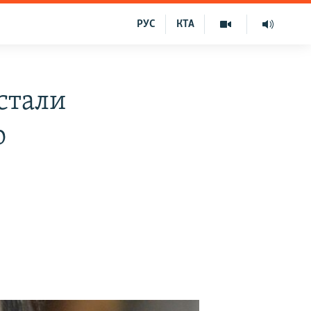
РУС
КТА
стали
о