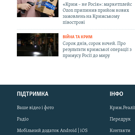
«Крим – не Росія»: маркетплейс
Ozon припинив прийом нових
замовлень на Кримському
півострові
ВІЙНА ТА КРИМ
Сорок днів, сорок ночей. Про
результати кримської операції з
примусу Росії до миру
Русский
ПІДТРИМКА
ІНФО
Qırımtatar
Ваше відео і фото
Крим.Реалії
ДОЛУЧАЙСЯ!
Радіо
Передрук
Мобільний додаток Android | iOS
Контакти