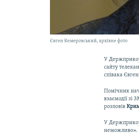
Євген Кемеровський, архівне фото
У Держприкор
сайту телека
співака Євге
Помічник нач
взаємодії зі
розповів
Крим
У Держприкор
неможливо».