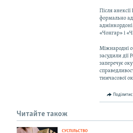
Після анексі
формально ад
адмінкордоні
«Чонгар» і «
Міжнародні о
засудили дії 
заперечує оку
справедливост
тимчасової ок
Поділитис
Читайте також
СУСПІЛЬСТВО