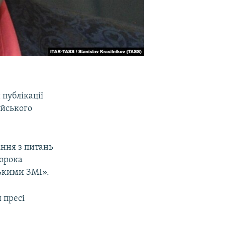
публікації
ійського
ння з питань
Сорока
ськими ЗМІ».
 пресі