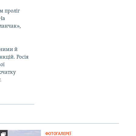
м проліг
На
ланчак»,
нними й
нкцій. Росія
ої
початку
.
ФОТОГАЛЕРЕЇ