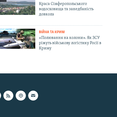
Краса Сімферопольського
водосховища та занедбаність
довкола
ВІЙНА ТА КРИМ
«Полювання на колони». Як ЗСУ
ріжуть військову логістику Росії в
Криму