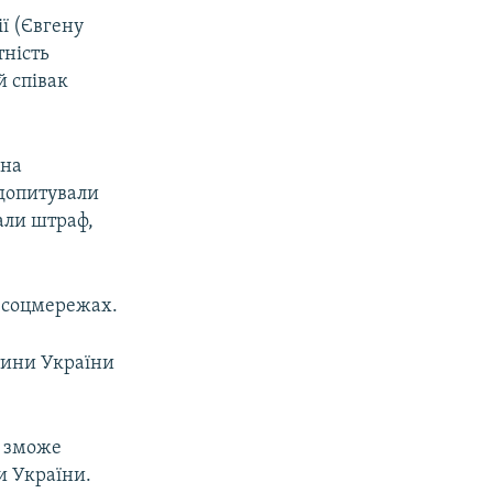
ї (Євгену
тність
й співак
ена
 допитували
али штраф,
у соцмережах.
тини України
й зможе
и України.