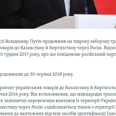
сії Володимир Путін продовжив на півроку заборону т
оварів до Казахстану й Киргизстану через Росію. Відп
30 грудня 2017 року, про що повідомляє російський пор
одовжили до 30 червня 2018 року.
ранзит українських товарів до Казахстану й Киргизст
 січня 2016 року. Він встановлював, що міжнародні транз
та залізничні перевезення вантажів із території Україн
ахстану через Росію «здійснюються тільки з території Б
вання до вантажних відсіків засобів ідентифікації (пло