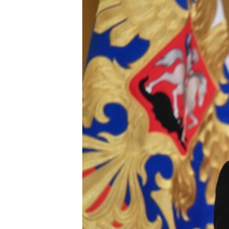
ВІДЕОУРОКИ «ELIFBE»
СВІДЧЕННЯ ОКУПАЦІЇ
УКРАЇНСЬКА ПРОБЛЕМА КРИМУ
ІНФОГРАФІКА