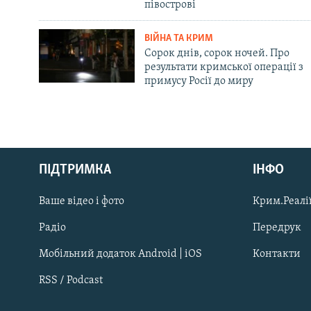
півострові
ВІЙНА ТА КРИМ
Сорок днів, сорок ночей. Про
результати кримської операції з
примусу Росії до миру
Русский
ПІДТРИМКА
ІНФО
Qırımtatar
Ваше відео і фото
Крим.Реалії
ДОЛУЧАЙСЯ!
Радіо
Передрук
Мобільний додаток Android | iOS
Контакти
RSS / Podcast
Усі сайти RFE/RL