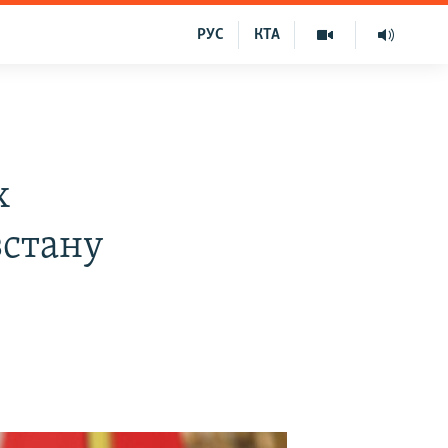
РУС
КТА
х
зстану