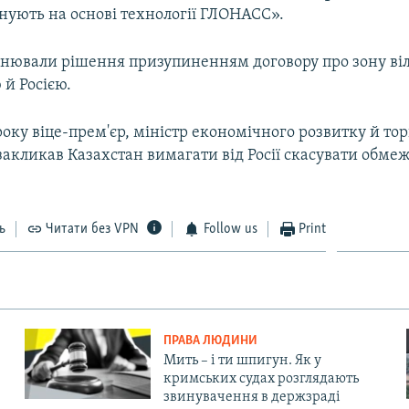
нують на основі технології ГЛОНАСС».
снювали рішення призупиненням договору про зону віль
й Росією.
року віце-прем'єр, міністр економічного розвитку й тор
закликав Казахстан вимагати від Росії скасувати обме
ь
Читати без VPN
Follow us
Print
ПРАВА ЛЮДИНИ
Мить – і ти шпигун. Як у
кримських судах розглядають
звинувачення в держзраді