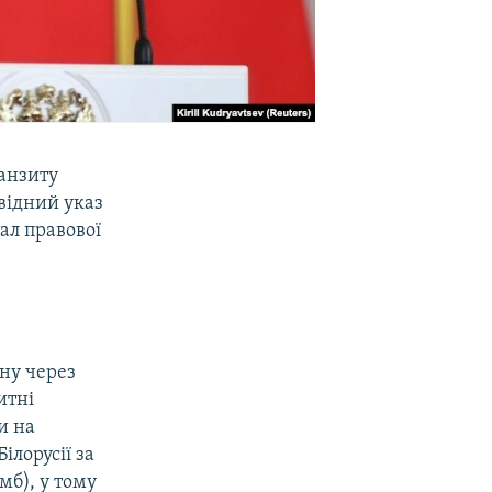
ранзиту
овідний указ
тал правової
ану через
итні
и на
ілорусії за
мб), у тому