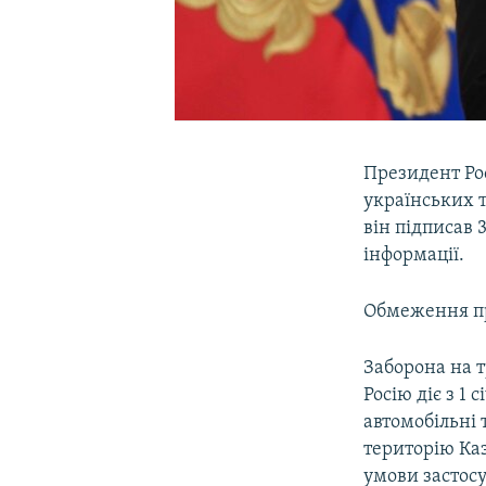
Президент Ро
українських т
він підписав 
інформації.
Обмеження пр
Заборона на т
Росію діє з 1
автомобільні 
територію Каз
умови застосу