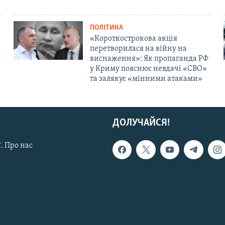
ПОЛІТИКА
«Короткострокова акція
перетворилася на війну на
виснаження»: Як пропаганда РФ
у Криму пояснює невдачі «СВО»
та залякує «мінними атаками»
ДОЛУЧАЙСЯ!
. Про нас