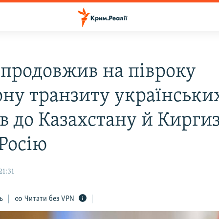
 продовжив на півроку
ону транзиту українськи
ів до Казахстану й Кирги
 Росію
21:31
ь
Читати без VPN