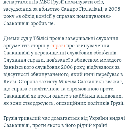
департаментів МВС Грузії помилувати осіб,
засуджених за вбивство Сандро Ґірґвліані, а 2008
року «в обхід комісії у справах помилування»
Саакашвілі зробив це.
Днями суд у Тбілісі провів завершальні слухання
аргументів сторін у
справі
про звинувачення
Саакашвілі у перевищенні службових обов’язків.
Слухання справи, пов’язаної з вбивством молодого
банківського службовця 2006 року, відбувалося за
відсутності обвинуваченого, який нині перебуває в
Києві. Сторона захисту Міхеїла Саакашвілі вважає,
що справа є політичною та спрямованою проти
Саакашвілі як проти одного з найбільш впливових,
як вони стверджують, опозиційних політиків Грузії.
Грузія тривалий час домагається від України видачі
Саакашвілі, проти якого в його рідній країні