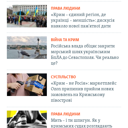
ПРАВА ЛЮДИНИ
«Крим – єдиний регіон, де
українці – меншість»: дискусія
навколо нової пам'ятної дати
ВІЙНА ТА КРИМ
Російська влада обіцяє закрити
морський шлях українським
БпЛА до Севастополя. Чи реально
це?
СУСПІЛЬСТВО
«Крим – не Росія»: маркетплейс
Ozon припинив прийом нових
замовлень на Кримському
півострові
ПРАВА ЛЮДИНИ
Мить – і ти шпигун. Як у
кримських судах розглядають