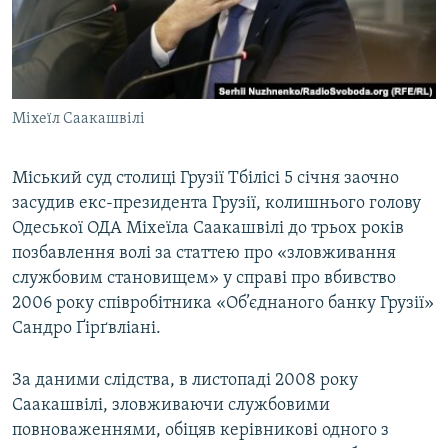
ВІДЕОУРОКИ «ELIFBE»
Русский
СВІДЧЕННЯ ОКУПАЦІЇ
Qırımtatar
УКРАЇНСЬКА ПРОБЛЕМА КРИМУ
Міхеїл Саакашвілі
ДОЛУЧАЙСЯ!
ІНФОГРАФІКА
Міський суд столиці Грузії Тбілісі 5 січня заочно
засудив екс-президента Грузії, колишнього голову
Усі сайти RFE/RL
Одеської ОДА Міхеїла Саакашвілі до трьох років
позбавлення волі за статтею про «зловживання
службовим становищем» у справі про вбивство
2006 року співробітника «Об’єднаного банку Грузії»
Сандро Ґірґвліані.
За даними слідства, в листопаді 2008 року
Саакашвілі, зловживаючи службовими
повноваженнями, обіцяв керівникові одного з