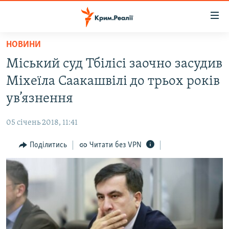
Доступність
посилання
Перейти
НОВИНИ
до
НОВИНИ
Міський суд Тбілісі заочно засудив
основного
ВОДА.КРИМ
матеріалу
Міхеїла Саакашвілі до трьох років
ВІДЕО ТА ФОТО
Перейти
ув’язнення
до
ПОЛІТИКА
основної
05 січень 2018, 11:41
БЛОГИ
навігації
Перейти
Поділитись
Читати без VPN
ПОГЛЯД
до
ІНТЕРВ'Ю
пошуку
ВСЕ ЗА ДЕНЬ
СПЕЦПРОЕКТИ
ЯК ОБІЙТИ БЛОКУВАННЯ
ДЕПОРТАЦІЯ