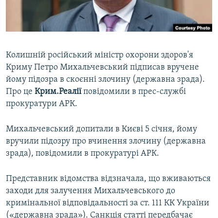
ВІДЕОУРОКИ «ELIFBE»
Русский
СВІДЧЕННЯ ОКУПАЦІЇ
Qırımtatar
УКРАЇНСЬКА ПРОБЛЕМА КРИМУ
Колишній російський міністр охорони здоров'я
ДОЛУЧАЙСЯ!
ІНФОГРАФІКА
Криму Петро Михальчевський підписав вручене
йому підозра в скоєнні злочину (державна зрада).
Про це
Крим.Реалії
повідомили в прес-службі
прокуратури АРК.
Усі сайти RFE/RL
Михальчевський допитали в Києві 5 січня, йому
вручили підозру про вчинення злочину (державна
зрада), повідомили в прокуратурі АРК.
Представник відомства відзначала, що вживаються
заходи для залучення Михальчевського до
кримінальної відповідальності за ст. 111 КК України
(«державна зрада»). Санкція статті передбачає