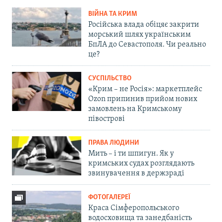
ВІЙНА ТА КРИМ
Російська влада обіцяє закрити
морський шлях українським
БпЛА до Севастополя. Чи реально
це?
СУСПІЛЬСТВО
«Крим – не Росія»: маркетплейс
Ozon припинив прийом нових
замовлень на Кримському
півострові
ПРАВА ЛЮДИНИ
Мить – і ти шпигун. Як у
кримських судах розглядають
звинувачення в держзраді
ФОТОГАЛЕРЕЇ
Краса Сімферопольського
водосховища та занедбаність