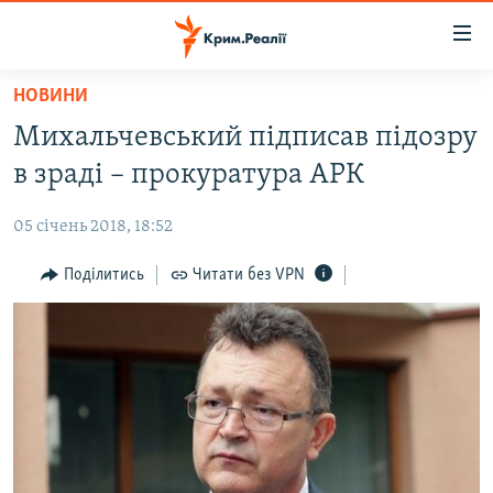
Доступність
посилання
Перейти
НОВИНИ
до
НОВИНИ
Михальчевський підписав підозру
основного
ВОДА.КРИМ
матеріалу
в зраді – прокуратура АРК
ВІДЕО ТА ФОТО
Перейти
до
05 січень 2018, 18:52
ПОЛІТИКА
основної
БЛОГИ
Поділитись
Читати без VPN
навігації
Перейти
ПОГЛЯД
до
ІНТЕРВ'Ю
пошуку
ВСЕ ЗА ДЕНЬ
СПЕЦПРОЕКТИ
ЯК ОБІЙТИ БЛОКУВАННЯ
ДЕПОРТАЦІЯ