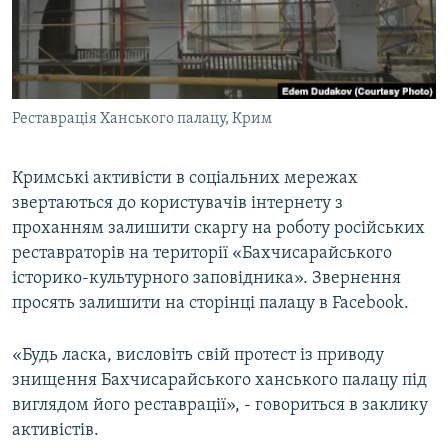
ВІДЕОУРОКИ «ELIFBE»
Русский
СВІДЧЕННЯ ОКУПАЦІЇ
Qırımtatar
УКРАЇНСЬКА ПРОБЛЕМА КРИМУ
Реставрація Ханського палацу, Крим
ДОЛУЧАЙСЯ!
ІНФОГРАФІКА
Кримські активісти в соціальних мережах
звертаються до користувачів інтернету з
Усі сайти RFE/RL
проханням залишити скаргу на роботу російських
реставраторів на території «Бахчисарайського
історико-культурного заповідника». Звернення
просять залишити на сторінці палацу в Facebook.
«Будь ласка, висловіть свій протест із приводу
знищення Бахчисарайського ханського палацу під
виглядом його реставрації», - говориться в заклику
активістів.