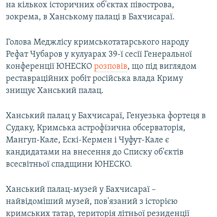
на кількох історичних об'єктах півострова,
зокрема, в Ханському палаці в Бахчисараї.
Голова Меджлісу кримськотатарського народу
Рефат Чубаров у кулуарах 39-ї сесії Генеральної
конференції ЮНЕСКО
розповів
, що під виглядом
реставраційних робіт російська влада Криму
знищує Ханський палац.
Ханський палац у Бахчисараї, Генуезька фортеця в
Судаку, Кримська астрофізична обсерваторія,
Мангуп-Кале, Ескі-Кермен і Чуфут-Кале є
кандидатами на внесення до Списку об'єктів
всесвітньої спадщини ЮНЕСКО.
Ханський палац-музей у Бахчисараї –
найвідоміший музей, пов'язаний з історією
кримських татар, територія літньої резиденції