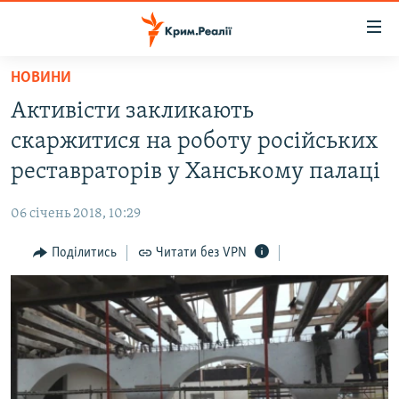
Доступність
посилання
Перейти
НОВИНИ
до
НОВИНИ
Активісти закликають
основного
ВОДА.КРИМ
матеріалу
скаржитися на роботу російських
ВІДЕО ТА ФОТО
Перейти
реставраторів у Ханському палаці
до
ПОЛІТИКА
основної
06 січень 2018, 10:29
БЛОГИ
навігації
Перейти
Поділитись
Читати без VPN
ПОГЛЯД
до
ІНТЕРВ'Ю
пошуку
ВСЕ ЗА ДЕНЬ
СПЕЦПРОЕКТИ
ЯК ОБІЙТИ БЛОКУВАННЯ
ДЕПОРТАЦІЯ