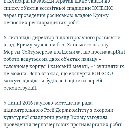
Бахчисараї назавжди втратив шанс увійти до
списку об'єктів всесвітньої спадщини ЮНЕСКО
через проведення російською владою Криму
неякісних реставраційних робіт.
У листопаді директор підконтрольного російській
владі Криму музею на базі Ханського палацу
Мер'єм Сейтумерова повідомила, що протиаварійні
роботи ведуться на двох об'єктах палацу –
головному корпусі і ханській мечеті, – і зупиняти їх
не можна. Вона вважає, що експерти ЮНЕСКО
можуть відвідати будівлю і оцінити перебіг
реконструкції.
У липні 2016 науково-методична рада
підконтрольного Росії Держкомітету з охорони
культурної спадщини уряду Криму узгодила
проведення першочергових протиаварійних робіт