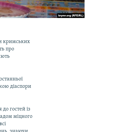
ги кримських
ть про
яють
 останньої
ікою діаспори
 до гостей із
ладом міцного
всі
онь, знаючи,