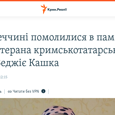
еччині помолилися в пам
етерана кримськотатарсь
Веджіє Кашка
12:15
ь
Читати без VPN