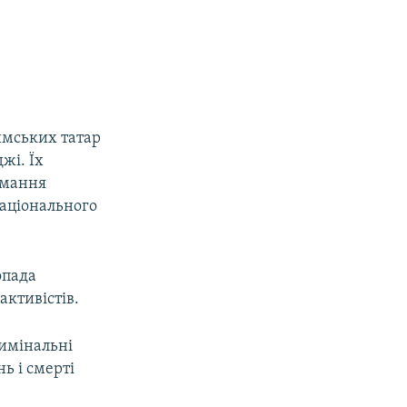
имських татар
жі. Їх
имання
національного
опада
активістів.
римінальні
ь і смерті