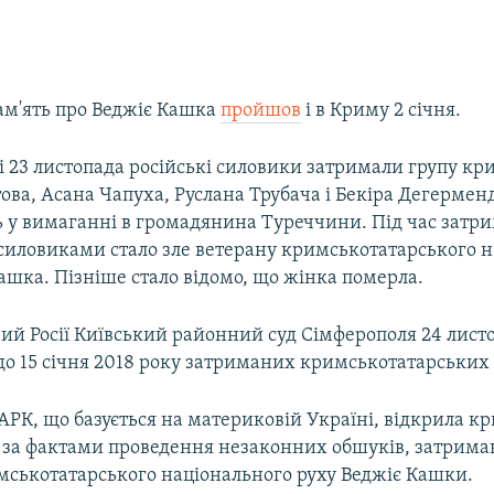
ам'ять про Веджіє Кашка
пройшов
і в Криму 2 січня.
і 23 листопада російські силовики затримали групу кр
ова, Асана Чапуха, Руслана Трубача і Бекіра Дегерменд
 у вимаганні в громадянина Туреччини. Під час затр
силовиками стало зле ветерану кримськотатарського 
ашка. Пізніше стало відомо, що жінка померла.
ий Росії Київський районний суд Сімферополя 24 лист
о 15 січня 2018 року затриманих кримськотатарських 
РК, що базується на материковій Україні, відкрила к
за фактами проведення незаконних обшуків, затриман
мськотатарського національного руху Веджіє Кашки.