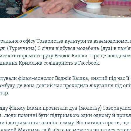
нтрального офісу Товариства культури та взаємодопомо
улі (Туреччина) 5 січня відбувся молебень (дуа) в пам'я
мськотатарського руху Веджіє Кашка. Про це повідомл
єднання Кримська солідарність в Facebook.
тували фільм-монолог Веджіє Кашка, знятий під час її
амбулу, де вона довгий час проходила лікування під оп
тар.
яду фільму імами прочитали дуа (молитву) і звернулися
: люди повинні бути підтримкою один одному й прик
и і дотримання законів Ісламу. Він нагадав про те, що 
 уммой Мухаммада й ніхто не може залишатися остор