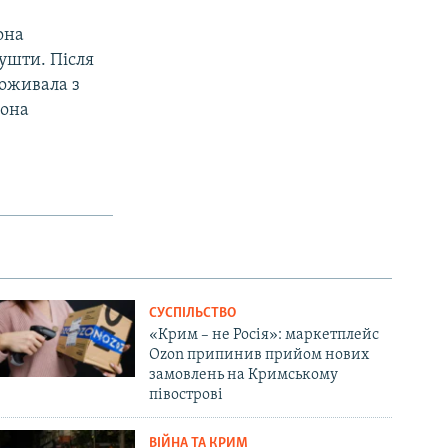
она
лушти. Після
роживала з
вона
СУСПІЛЬСТВО
«Крим – не Росія»: маркетплейс
Ozon припинив прийом нових
замовлень на Кримському
півострові
ВІЙНА ТА КРИМ