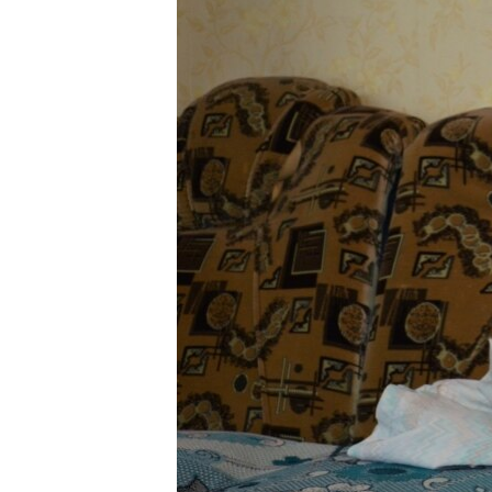
ВІДЕОУРОКИ «ELIFBE»
СВІДЧЕННЯ ОКУПАЦІЇ
УКРАЇНСЬКА ПРОБЛЕМА КРИМУ
ІНФОГРАФІКА