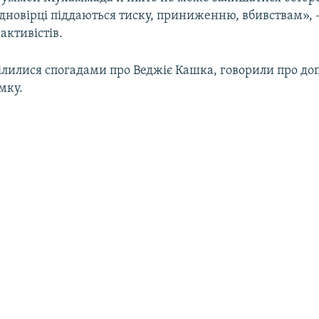
одновірці піддаються тиску, приниженню, вбивствам», 
активістів.
ділилися спогадами про Веджіє Кашка, говорили про до
мку.