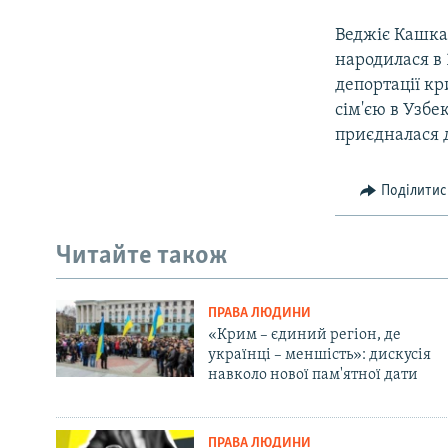
Веджіє Кашка
народилася в 
депортації кр
сім'єю в Узбе
приєдналася 
Поділитис
Читайте також
ПРАВА ЛЮДИНИ
«Крим – єдиний регіон, де
українці – меншість»: дискусія
навколо нової пам'ятної дати
ПРАВА ЛЮДИНИ