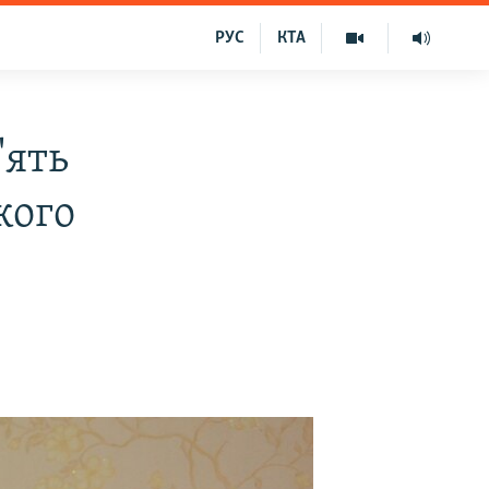
РУС
КТА
'ять
кого