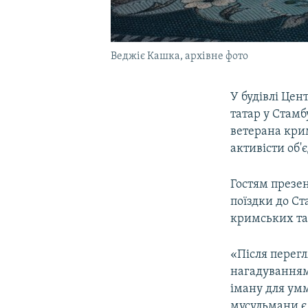
Веджіє Кашка, архівне фото
У будівлі Це
татар у Стамб
ветерана кри
активісти об'
Гостям презен
поїздки до Ст
кримських та
«Після перегл
нагадуванням
іману для умм
мусульмани є