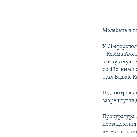
Молебень в п
У Сімферопол
– Кязіма Амет
звинувачують
російськими 
руху Веджіє К
Підконтрольн
заарештував д
Прокуратура А
провадження 
ветерана кри