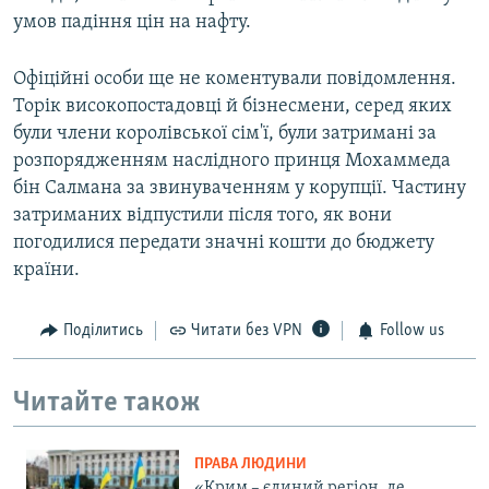
умов падіння цін на нафту.
Офіційні особи ще не коментували повідомлення.
Торік високопостадовці й бізнесмени, серед яких
були члени королівської сім'ї, були затримані за
розпорядженням наслідного принця Мохаммеда
бін Салмана за звинуваченням у корупції. Частину
затриманих відпустили після того, як вони
погодилися передати значні кошти до бюджету
країни.
Поділитись
Читати без VPN
Follow us
Читайте також
ПРАВА ЛЮДИНИ
«Крим – єдиний регіон, де