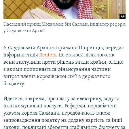
ВІДЕОУРОКИ «ELIFBE»
Русский
СВІДЧЕННЯ ОКУПАЦІЇ
Qırımtatar
Наслідний принц Мохаммед бін Салман, ініціатор реформ
УКРАЇНСЬКА ПРОБЛЕМА КРИМУ
у Саудівській Аравії
ДОЛУЧАЙСЯ!
ІНФОГРАФІКА
У Саудівській Аравії затримано 11 принців, передає
інформагенція
Reuters
. Це сталося після того, як
вони виступили проти рішень влади країни, згідно
Усі сайти RFE/RL
з якими припиняється фінансування частини
витрат членів королівської сім’ї з державного
бюджету.
Йдеться, зокрема, про плату за електрику, воду та
інші комунальні послуги. Реформи, передбачені
указом короля Салмана, передбачають також
запровадження податку на додану вартість та інші
заходи, покликані зберегти стабільність бюджету за