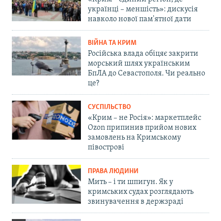
українці – меншість»: дискусія
навколо нової пам'ятної дати
ВІЙНА ТА КРИМ
Російська влада обіцяє закрити
морський шлях українським
БпЛА до Севастополя. Чи реально
це?
СУСПІЛЬСТВО
«Крим – не Росія»: маркетплейс
Ozon припинив прийом нових
замовлень на Кримському
півострові
ПРАВА ЛЮДИНИ
Мить – і ти шпигун. Як у
кримських судах розглядають
звинувачення в держзраді