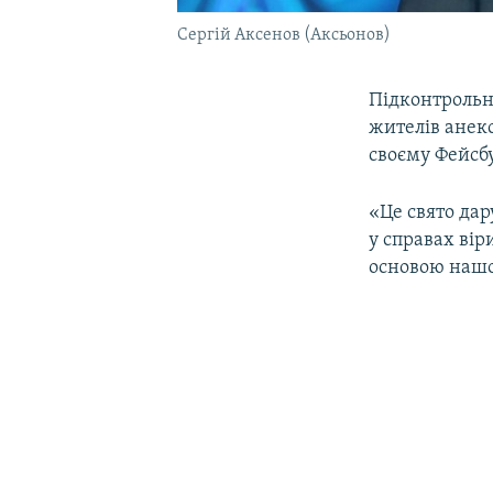
Сергій Аксенов (Аксьонов)
Підконтрольн
жителів анекс
своєму Фейсбу
«Це свято дару
у справах вір
основою нашої