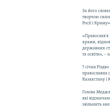
За його слова
творчою сило
Росії і Криму»
«Православ'я 
храми, віднов
державних стр
та освіти», –
7 січня Різдв
православна це
Казахстану і 
Голова Меджл
які відзначаю
звільнить ане