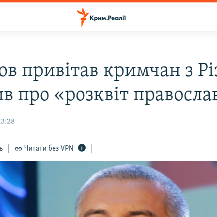
ов привітав кримчан з Р
ив про «розквіт правосла
13:28
ь
Читати без VPN