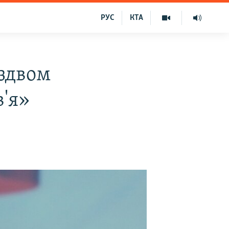
РУС
КТА
іздвом
в'я»