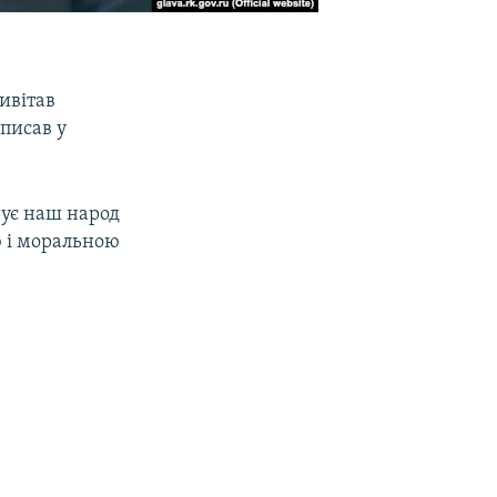
ивітав
аписав у
днує наш народ
ою і моральною