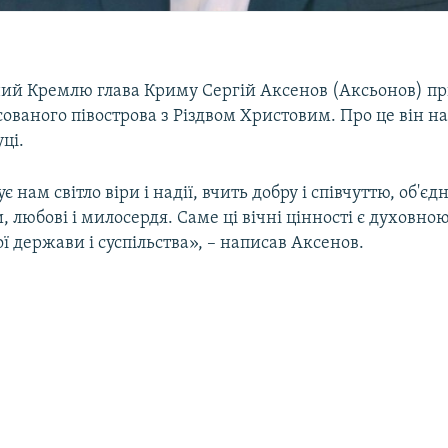
ий Кремлю глава Криму Сергій Аксенов (Аксьонов) пр
ованого півострова з Різдвом Христовим. Про це він н
ці.
є нам світло віри і надії, вчить добру і співчуттю, об'є
и, любові і милосердя. Саме ці вічні цінності є духовн
 держави і суспільства», – написав Аксенов.