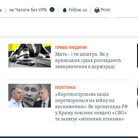
ь
Читати без VPN
Follow us
Print
ПРАВА ЛЮДИНИ
Мить – і ти шпигун. Як у
кримських судах розглядають
звинувачення в держзраді
ПОЛІТИКА
«Короткострокова акція
перетворилася на війну на
виснаження»: Як пропаганда РФ
у Криму пояснює невдачі «СВО»
та залякує «мінними атаками»