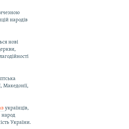
еличезною
цій народів
ься нові
церкви,
лагодійності
оптська
ї, Македонії,
ав
українців,
й народ
ість України.