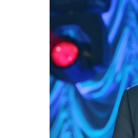
ВІДЕОУРОКИ «ELIFBE»
СВІДЧЕННЯ ОКУПАЦІЇ
УКРАЇНСЬКА ПРОБЛЕМА КРИМУ
ІНФОГРАФІКА