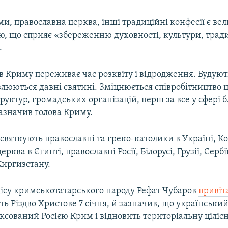
ми, православна церква, інші традиційні конфесії є в
ю, що сприяє «збереженню духовності, культури, тради
.
в Криму переживає час розквіту і відродження. Будуют
люються давні святині. Зміцнюється співробітництво 
уктур, громадських організацій, перш за все у сфері б
 зазначив голова Криму.
о святкують православні та греко-католики в Україні, К
рква в Єгипті, православні Росії, Білорусі, Грузії, Сербі
Киргизстану.
ісу кримськотатарського народу Рефат Чубаров
привіт
ть Різдво Христове 7 січня, й зазначив, що українськи
ксований Росією Крим і відновить територіальну цілісн