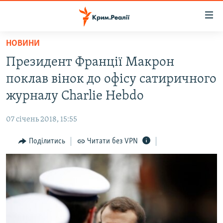
Доступність
посилання
Перейти
НОВИНИ
до
НОВИНИ
Президент Франції Макрон
основного
ВОДА.КРИМ
матеріалу
поклав вінок до офісу сатиричного
ВІДЕО ТА ФОТО
Перейти
журналу Charlie Hebdo
до
ПОЛІТИКА
основної
07 січень 2018, 15:55
БЛОГИ
навігації
Перейти
Поділитись
Читати без VPN
ПОГЛЯД
до
ІНТЕРВ'Ю
пошуку
ВСЕ ЗА ДЕНЬ
СПЕЦПРОЕКТИ
ЯК ОБІЙТИ БЛОКУВАННЯ
ДЕПОРТАЦІЯ