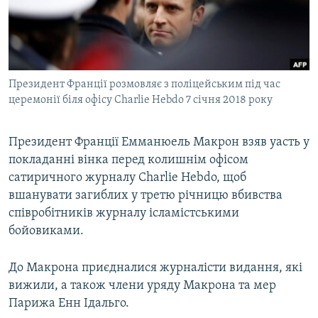
ВІДЕОУРОКИ «ELIFBE»
Русский
СВІДЧЕННЯ ОКУПАЦІЇ
Qırımtatar
УКРАЇНСЬКА ПРОБЛЕМА КРИМУ
Президент Франції розмовляє з поліцейським під час
ДОЛУЧАЙСЯ!
ІНФОГРАФІКА
церемонії біля офісу Charlie Hebdo 7 січня 2018 року
Президент Франції Емманюель Макрон взяв уасть у
Усі сайти RFE/RL
покладанні вінка перед колишнім офісом
сатиричного журналу Charlie Hebdo, щоб
вшанувати загиблих у третю річницю вбивства
співробітників журналу ісламістськими
бойовиками.
До Макрона приєдналися журналісти видання, які
вижили, а також члени уряду Макрона та мер
Парижа Енн Ідальго.