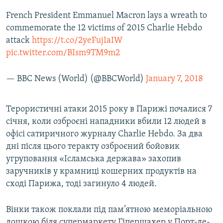
French President Emmanuel Macron lays a wreath to
commemorate the 12 victims of 2015 Charlie Hebdo
attack
https://t.co/2yeFujIaIW
pic.twitter.com/BIsm9TM9m2
— BBC News (World) (@BBCWorld)
January 7, 2018
Терористичні атаки 2015 року в Парижі почалися 7
січня, коли озброєні нападники вбили 12 людей в
офісі сатиричного журналу Charlie Hebdo. За два
дні після цього теракту озброєний бойовик
угруповання «Ісламська держава» захопив
заручників у крамниці кошерних продуктів на
сході Парижа, тоді загинуло 4 людей.
Вінки також поклали під пам’ятною меморіальною
дошкою біля супермаркету Гіпершахер у Порт-де-