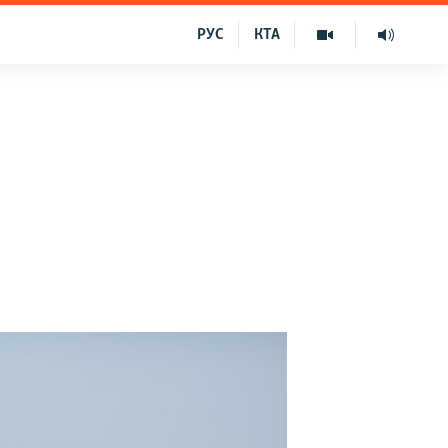
РУС
КТА