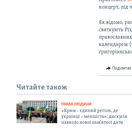
концерт, під 
Як відомо, р
святкують Різ
православних
календарем (т
григоріанськ
Поділитис
Читайте також
ПРАВА ЛЮДИНИ
«Крим – єдиний регіон, де
українці – меншість»: дискусія
навколо нової пам'ятної дати