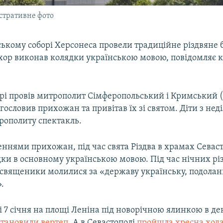
стративне фото
ькому соборі Херсонеса провели традиційне різдвяне 
о хор виконав колядки українською мовою, повідомляє 
орі провів митрополит Сімферопольський і Кримський
агословив прихожан та привітав їх зі святом. Діти з не
рополиту спектакль.
еннями прихожан, під час свята Різдва в храмах Севас
дки в основному українською мовою. Під час нічних рі
я священики молилися за «державу українську, подола
.
 7 січня на площі Леніна під новорічною ялинкою в де
становили вертеп
. А в Севастополі
пройшла хресна ход