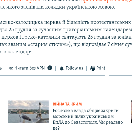
час якого заспівали колядки українською мовою.
имсько-католицька церква й більшість протестантських
дво 25 грудня за сучасним григоріанським календарем
 церков і греко-католики святкують 25 грудня за юліа
ак званим «старим стилем»), що відповідає 7 січня су
ого календаря.
ь
Читати без VPN
Follow us
Print
ВІЙНА ТА КРИМ
Російська влада обіцяє закрити
морський шлях українським
БпЛА до Севастополя. Чи реально
це?