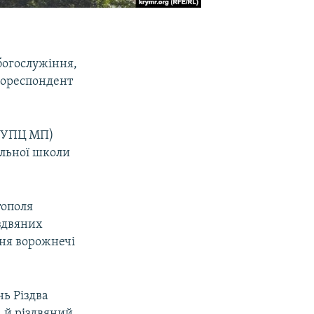
богослужіння,
кореспондент
 (УПЦ МП)
дільної школи
тополя
здвяних
ння ворожнечі
нь Різдва
а
й різдвяний