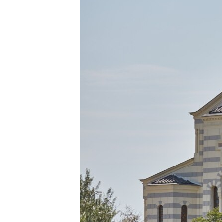
ВІДЕОУРОКИ «ELIFBE»
СВІДЧЕННЯ ОКУПАЦІЇ
УКРАЇНСЬКА ПРОБЛЕМА КРИМУ
ІНФОГРАФІКА