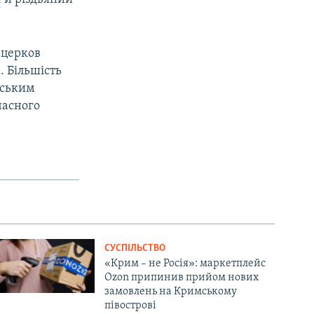
 церков
. Більшість
нським
часного
СУСПІЛЬСТВО
«Крим – не Росія»: маркетплейс
Ozon припинив прийом нових
замовлень на Кримському
півострові