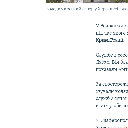
Володимирський собор у Херсонесі, ілю
У Володимирс
під час яког
Крим.Реалії
.
Службу в соб
Лазар. Він бл
показали мит
За спостереж
звучали коля
служб 7 січн
й міжусобиці»
У Сімферополі
Христового
в