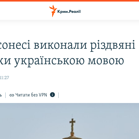
сонесі виконали різдвяні
ки українською мовою
11:27
ь
Читати без VPN