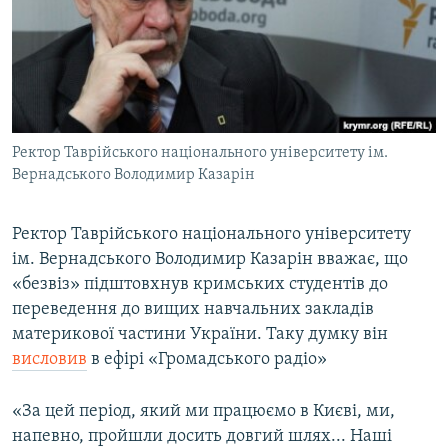
ВІДЕОУРОКИ «ELIFBE»
Русский
СВІДЧЕННЯ ОКУПАЦІЇ
Qırımtatar
УКРАЇНСЬКА ПРОБЛЕМА КРИМУ
ДОЛУЧАЙСЯ!
ІНФОГРАФІКА
Ректор Таврійського національного університету ім.
Вернадського Володимир Казарін
Усі сайти RFE/RL
Ректор Таврійського національного університету
ім. Вернадського Володимир Казарін вважає, що
«безвіз» підштовхнув кримських студентів до
переведення до вищих навчальних закладів
материкової частини України. Таку думку він
висловив
в ефірі «Громадського радіо»
«За цей період, який ми працюємо в Києві, ми,
напевно, пройшли досить довгий шлях... Наші