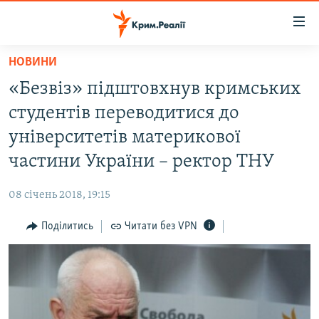
Доступність
посилання
Перейти
НОВИНИ
до
НОВИНИ
«Безвіз» підштовхнув кримських
основного
ВОДА.КРИМ
матеріалу
студентів переводитися до
ВІДЕО ТА ФОТО
Перейти
університетів материкової
до
ПОЛІТИКА
частини України – ректор ТНУ
основної
БЛОГИ
навігації
08 січень 2018, 19:15
Перейти
ПОГЛЯД
до
Поділитись
Читати без VPN
ІНТЕРВ'Ю
пошуку
ВСЕ ЗА ДЕНЬ
СПЕЦПРОЕКТИ
ЯК ОБІЙТИ БЛОКУВАННЯ
ДЕПОРТАЦІЯ