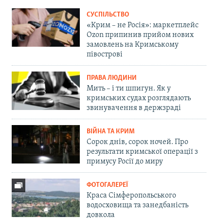
СУСПІЛЬСТВО
«Крим – не Росія»: маркетплейс
Ozon припинив прийом нових
замовлень на Кримському
півострові
ПРАВА ЛЮДИНИ
Мить – і ти шпигун. Як у
кримських судах розглядають
звинувачення в держзраді
ВІЙНА ТА КРИМ
Сорок днів, сорок ночей. Про
результати кримської операції з
примусу Росії до миру
ФОТОГАЛЕРЕЇ
Краса Сімферопольського
водосховища та занедбаність
довкола