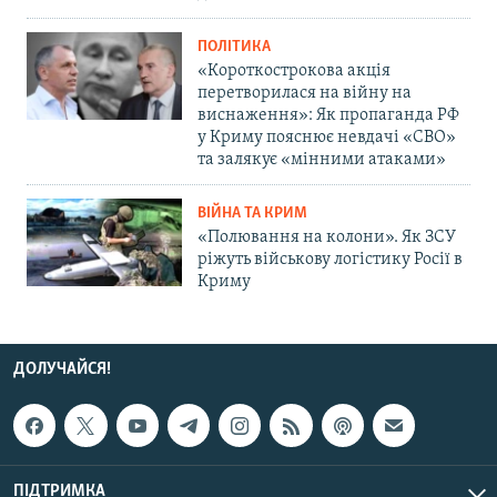
ПОЛІТИКА
«Короткострокова акція
перетворилася на війну на
виснаження»: Як пропаганда РФ
у Криму пояснює невдачі «СВО»
та залякує «мінними атаками»
ВІЙНА ТА КРИМ
«Полювання на колони». Як ЗСУ
ріжуть військову логістику Росії в
Криму
ДОЛУЧАЙСЯ!
ПІДТРИМКА