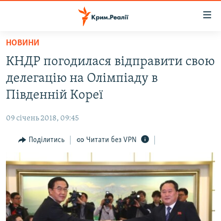
Доступність
посилання
Перейти
НОВИНИ
до
НОВИНИ
КНДР погодилася відправити свою
основного
ВОДА.КРИМ
матеріалу
делегацію на Олімпіаду в
ВІДЕО ТА ФОТО
Перейти
Південній Кореї
до
ПОЛІТИКА
основної
09 січень 2018, 09:45
БЛОГИ
навігації
Перейти
Поділитись
Читати без VPN
ПОГЛЯД
до
ІНТЕРВ'Ю
пошуку
ВСЕ ЗА ДЕНЬ
СПЕЦПРОЕКТИ
ЯК ОБІЙТИ БЛОКУВАННЯ
ДЕПОРТАЦІЯ