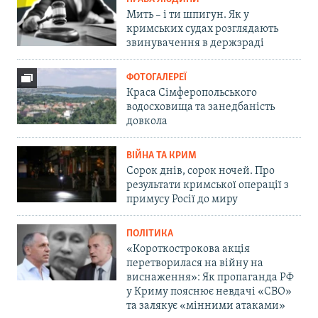
Мить – і ти шпигун. Як у
кримських судах розглядають
звинувачення в держзраді
ФОТОГАЛЕРЕЇ
Краса Сімферопольського
водосховища та занедбаність
довкола
ВІЙНА ТА КРИМ
Сорок днів, сорок ночей. Про
результати кримської операції з
примусу Росії до миру
ПОЛІТИКА
«Короткострокова акція
перетворилася на війну на
виснаження»: Як пропаганда РФ
у Криму пояснює невдачі «СВО»
та залякує «мінними атаками»