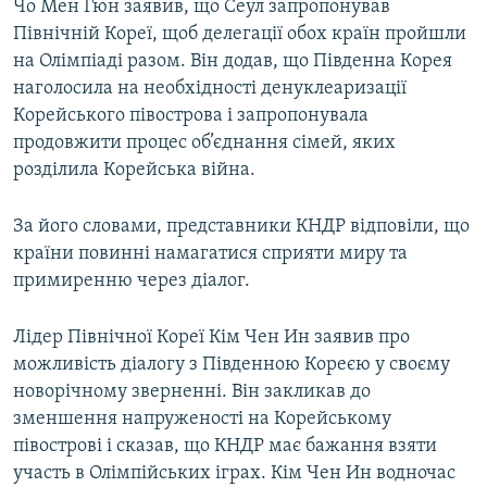
Чо Мен Гюн заявив, що Сеул запропонував
Північній Кореї, щоб делегації обох країн пройшли
на Олімпіаді разом. Він додав, що Південна Корея
наголосила на необхідності денуклеаризації
Корейського півострова і запропонувала
продовжити процес об’єднання сімей, яких
розділила Корейська війна.
За його словами, представники КНДР відповіли, що
країни повинні намагатися сприяти миру та
примиренню через діалог.
Лідер Північної Кореї Кім Чен Ин заявив про
можливість діалогу з Південною Кореєю у своєму
новорічному зверненні. Він закликав до
зменшення напруженості на Корейському
півострові і сказав, що КНДР має бажання взяти
участь в Олімпійських іграх. Кім Чен Ин водночас