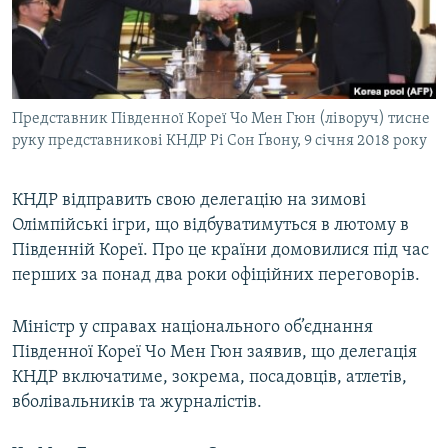
ВІДЕОУРОКИ «ELIFBE»
Русский
СВІДЧЕННЯ ОКУПАЦІЇ
Qırımtatar
УКРАЇНСЬКА ПРОБЛЕМА КРИМУ
Представник Південної Кореї Чо Мен Гюн (ліворуч) тисне
ДОЛУЧАЙСЯ!
ІНФОГРАФІКА
руку представникові КНДР Рі Сон Ґвону, 9 січня 2018 року
КНДР відправить свою делегацію на зимові
Усі сайти RFE/RL
Олімпійські ігри, що відбуватимуться в лютому в
Південній Кореї. Про це країни домовилися під час
перших за понад два роки офіційних переговорів.
Міністр у справах національного об’єднання
Південної Кореї Чо Мен Гюн заявив, що делегація
КНДР включатиме, зокрема, посадовців, атлетів,
вболівальників та журналістів.