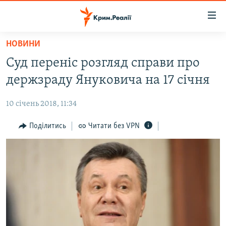
Доступність
посилання
Перейти
НОВИНИ
до
НОВИНИ
Суд переніс розгляд справи про
основного
ВОДА.КРИМ
матеріалу
держзраду Януковича на 17 січня
ВІДЕО ТА ФОТО
Перейти
до
10 січень 2018, 11:34
ПОЛІТИКА
основної
БЛОГИ
Поділитись
Читати без VPN
навігації
Перейти
ПОГЛЯД
до
ІНТЕРВ'Ю
пошуку
ВСЕ ЗА ДЕНЬ
СПЕЦПРОЕКТИ
ЯК ОБІЙТИ БЛОКУВАННЯ
ДЕПОРТАЦІЯ