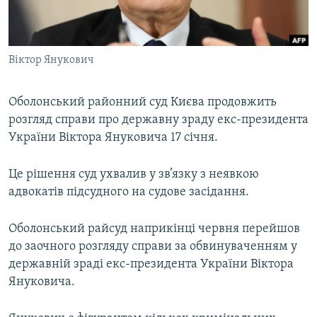
ВІДЕОУРОКИ «ELIFBE»
Русский
СВІДЧЕННЯ ОКУПАЦІЇ
Qırımtatar
Віктор Янукович
УКРАЇНСЬКА ПРОБЛЕМА КРИМУ
ДОЛУЧАЙСЯ!
ІНФОГРАФІКА
Оболонський районний суд Києва продовжить
розгляд справи про державну зраду екс-президента
України Віктора Януковича 17 січня.
Усі сайти RFE/RL
Це рішення суд ухвалив у зв’язку з неявкою
адвокатів підсудного на судове засідання.
Оболонський райсуд наприкінці червня перейшов
до заочного розгляду справи за обвинуваченням у
державній зраді екс-президента України Віктора
Януковича.