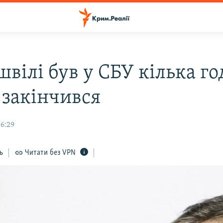
вілі був у СБУ кілька го
 закінчився
16:29
ь
Читати без VPN