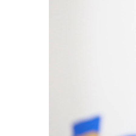
ВІДЕОУРОКИ «ELIFBE»
СВІДЧЕННЯ ОКУПАЦІЇ
УКРАЇНСЬКА ПРОБЛЕМА КРИМУ
ІНФОГРАФІКА