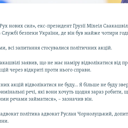
«Рух нових сил», екс-президент Грузії Міхеіл Саакашві
в Службі безпеки України, де він був майже чотири го
ми, всі запитання стосувалися політичних акцій.
кашвілі заявив, що не має наміру відволікатися від п
цій через відкриті проти нього справи.
чних акцій відволікатися не буду… Я більше не буду зве
кримінальні речі, які вони хочуть щодня зараз робити, 
ими речами займатися», – зазначив він.
 адвокат політика адвокат Руслан Чорнолуцький, допит
ини.