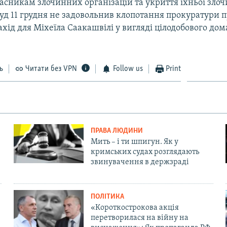
асникам злочинних організацій та укриття їхньої злоч
Суд 11 грудня не задовольнив клопотання прокуратури 
хід для Міхеїла Саакашвілі у вигляді цілодобового до
ь
Читати без VPN
Follow us
Print
ПРАВА ЛЮДИНИ
Мить – і ти шпигун. Як у
кримських судах розглядають
звинувачення в держзраді
ПОЛІТИКА
«Короткострокова акція
перетворилася на війну на