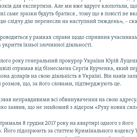
азків для експертизи. Але ми вже вдруге клопотали, щ
які саме зразки будуть братися , тому що в повісті не вк
 цю слідчу дію перенесли на наступний тиждень», – ска
проводиться у рамках справи щодо сприяння учасника
а укриття їхньої злочинної діяльності.
улого року генеральний прокурор України Юрій Луценк
вілі отримав від бізнесмена Сергія Курченка, який пе
йона доларів на свою діяльність в Україні. Він навів за
розмов, що, за його словами, підтверджують це.
звав неправдивими всі обвинувачення на свою адресу.
ко заявив, що не знайомий з лідером «Руху нових сил
тримали 8 грудня 2017 року на квартирі одного з його
. Його підозрюють за статтею Кримінального кодексу 