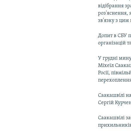
відібрання зр
роз'яснення, 
зв'язку з цим
Допит в СБУ 
організацій т
У грудні мин
Міхеїл Саакаш
Росії, півміль
перехоплення 
Саакашвілі на
Сергій Курчен
Саакашвілі за
прихильників