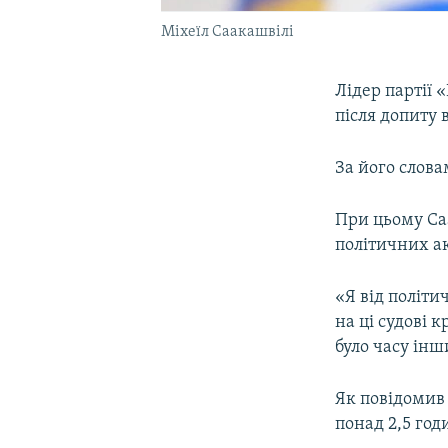
Міхеїл Саакашвілі
Лідер партії 
після допиту 
За його слова
При цьому Саа
політичних ак
«Я від політи
на ці судові 
було часу інш
Як повідомив
понад 2,5 год