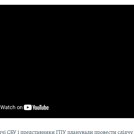
ідчі СБУ і представники ГПУ планували провести слідчу