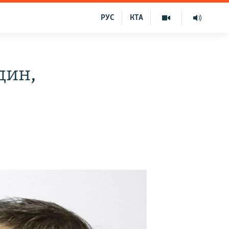
РУС
КТА
дин,