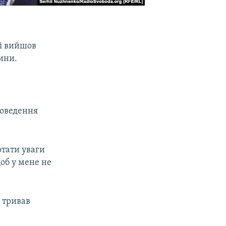
лі вийшов
дини.
роведення
ртати уваги
щоб у мене не
 тривав