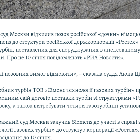
суд Москви відхилив позов російської «дочки» німець
ens до структури російської держкорпорації «Ростех»
урбін, поставлених для споруджуваних в анексованом
й. Про це 10 січня повідомляють «РИА Новости».
і позовних вимог відмовити», – сказала суддя Аюна Ці
бник турбін ТОВ «Сіменс технології газових турбін» п
онним свій договір поставки турбін зі структурами «Ро
року, а також витребувати чотири газотурбінні установ
ажний суд Москви залучив Siemens до участі в справі 
логії газових турбін» до структур корпорації «Ростех», 
асідання до 10 січня.