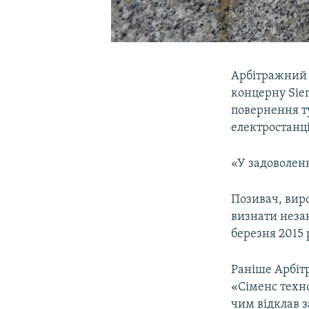
Арбітражний 
концерну Siem
повернення т
електростанці
«У задоволенн
Позивач, виро
визнати незак
березня 2015 
Раніше Арбітр
«Сіменс техно
чим відклав з