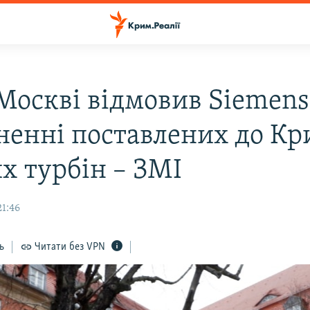
 Москві відмовив Siemens
ненні поставлених до К
х турбін – ЗМІ
21:46
ь
Читати без VPN