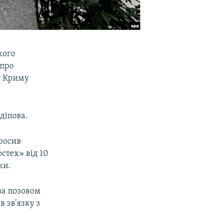
кого
 про
у Криму
діпова.
росив
стех» від 10
ки.
за позовом
в зв'язку з