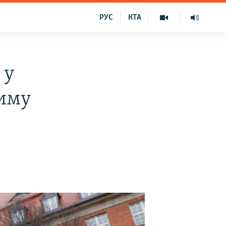
РУС
КТА
 у
риму