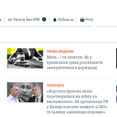
ь
Читати без VPN
Follow us
Print
ПРАВА ЛЮДИНИ
Мить – і ти шпигун. Як у
кримських судах розглядають
звинувачення в держзраді
ПОЛІТИКА
«Короткострокова акція
перетворилася на війну на
виснаження»: Як пропаганда РФ
у Криму пояснює невдачі «СВО»
та залякує «мінними атаками»