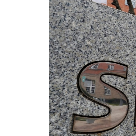
ВІДЕОУРОКИ «ELIFBE»
СВІДЧЕННЯ ОКУПАЦІЇ
УКРАЇНСЬКА ПРОБЛЕМА КРИМУ
ІНФОГРАФІКА