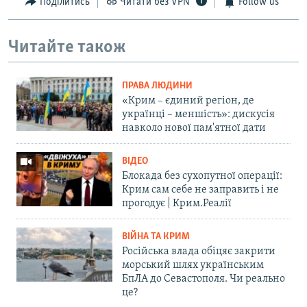
Поділитись
Читати без VPN
Follow us
Читайте також
ПРАВА ЛЮДИНИ
«Крим – єдиний регіон, де
українці – меншість»: дискусія
навколо нової пам'ятної дати
ВІДЕО
Блокада без сухопутної операції:
Крим сам себе не заправить і не
прогодує | Крим.Реалії
ВІЙНА ТА КРИМ
Російська влада обіцяє закрити
морський шлях українським
БпЛА до Севастополя. Чи реально
це?