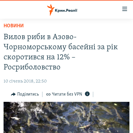
Доступність
посилання
Перейти
НОВИНИ
до
НОВИНИ
Вилов риби в Азово-
основного
ВОДА.КРИМ
матеріалу
Чорноморському басейні за рік
ВІДЕО ТА ФОТО
Перейти
скоротився на 12% –
до
ПОЛІТИКА
Росриболовство
основної
БЛОГИ
навігації
10 січень 2018, 22:50
Перейти
ПОГЛЯД
до
Поділитись
Читати без VPN
ІНТЕРВ'Ю
пошуку
ВСЕ ЗА ДЕНЬ
СПЕЦПРОЕКТИ
ЯК ОБІЙТИ БЛОКУВАННЯ
ДЕПОРТАЦІЯ