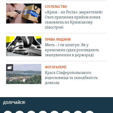
СУСПІЛЬСТВО
«Крим – не Росія»: маркетплейс
Ozon припинив прийом нових
замовлень на Кримському
півострові
ПРАВА ЛЮДИНИ
Мить – і ти шпигун. Як у
кримських судах розглядають
звинувачення в держзраді
ФОТОГАЛЕРЕЇ
Краса Сімферопольського
водосховища та занедбаність
довкола
ДОЛУЧАЙСЯ!