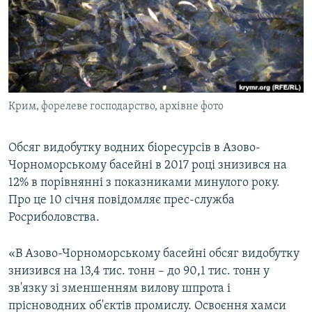
ВІДЕОУРОКИ «ELIFBE»
Русский
СВІДЧЕННЯ ОКУПАЦІЇ
Qırımtatar
УКРАЇНСЬКА ПРОБЛЕМА КРИМУ
ДОЛУЧАЙСЯ!
ІНФОГРАФІКА
Крим, форелеве господарство, архівне фото
Обсяг видобутку водних біоресурсів в Азово-
Усі сайти RFE/RL
Чорноморському басейні в 2017 році знизився на
12% в порівнянні з показниками минулого року.
Про це 10 січня повідомляє прес-служба
Росриболовства.
«В Азово-Чорноморському басейні обсяг видобутку
знизився на 13,4 тис. тонн – до 90,1 тис. тонн у
зв'язку зі зменшенням вилову шпрота і
прісноводних об'єктів промислу. Освоєння хамси