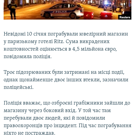
ВІДЕОУРОКИ «ELIFBE»
Русский
СВІДЧЕННЯ ОКУПАЦІЇ
Qırımtatar
УКРАЇНСЬКА ПРОБЛЕМА КРИМУ
Невідомі 10 січня пограбували ювелірний магазин
ДОЛУЧАЙСЯ!
ІНФОГРАФІКА
у паризькому готелі Ritz. Сума викрадених
коштовностей оцінюється в 4,5 мільйона євро,
повідомила поліція.
Усі сайти RFE/RL
Троє підозрюваних були затримані на місці події,
однак щонайменше двоє інших втекли, зазначили
поліцейські.
Поліція вважає, що озброєні грабіжники зайшли до
магазину через боковий вхід. У той час там
перебували двоє людей, які й повідомили
правоохоронців про інцидент. Під час пограбування
ніхто не постраждав.