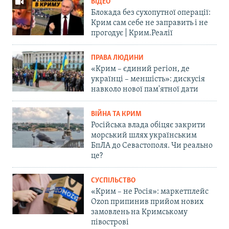
ВІДЕО
Блокада без сухопутної операції:
Крим сам себе не заправить і не
прогодує | Крим.Реалії
ПРАВА ЛЮДИНИ
«Крим – єдиний регіон, де
українці – меншість»: дискусія
навколо нової пам'ятної дати
ВІЙНА ТА КРИМ
Російська влада обіцяє закрити
морський шлях українським
БпЛА до Севастополя. Чи реально
це?
СУСПІЛЬСТВО
«Крим – не Росія»: маркетплейс
Ozon припинив прийом нових
замовлень на Кримському
півострові