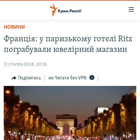
Доступність
посилання
Перейти
НОВИНИ
до
НОВИНИ
Франція: у паризькому готелі Ritz
основного
ВОДА.КРИМ
матеріалу
пограбували ювелірний магазин
ВІДЕО ТА ФОТО
Перейти
до
11 січень 2018, 10:31
ПОЛІТИКА
основної
БЛОГИ
Поділитись
Читати без VPN
навігації
Перейти
ПОГЛЯД
до
ІНТЕРВ'Ю
пошуку
ВСЕ ЗА ДЕНЬ
СПЕЦПРОЕКТИ
ЯК ОБІЙТИ БЛОКУВАННЯ
ДЕПОРТАЦІЯ