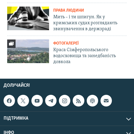
ПРАВА ЛЮДИНИ
Мить – і ти шпигун. Як у
кримських судах розглядають
звинувачення в держзраді
ФОТОГАЛЕРЕЇ
Краса Сімферопольського
водосховища та занедбаність
довкола
ДОЛУЧАЙСЯ!
ПІДТРИМКА
ІНФО