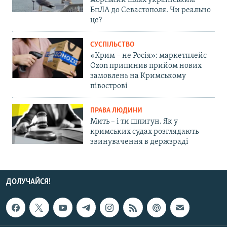
морський шлях українським
БпЛА до Севастополя. Чи реально
це?
СУСПІЛЬСТВО
«Крим – не Росія»: маркетплейс
Ozon припинив прийом нових
замовлень на Кримському
півострові
ПРАВА ЛЮДИНИ
Мить – і ти шпигун. Як у
кримських судах розглядають
звинувачення в держзраді
ДОЛУЧАЙСЯ!