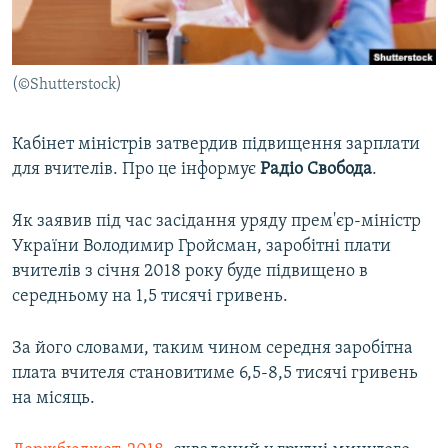
ВІДЕОУРОКИ «ELIFBE»
Русский
СВІДЧЕННЯ ОКУПАЦІЇ
Qırımtatar
(©Shutterstock)
УКРАЇНСЬКА ПРОБЛЕМА КРИМУ
ДОЛУЧАЙСЯ!
ІНФОГРАФІКА
Кабінет міністрів затвердив підвищення зарплати
для вчителів. Про це інформує
Радіо Свобода
.
Усі сайти RFE/RL
Як заявив під час засідання уряду прем'єр-міністр
України Володимир Гройсман, заробітні плати
вчителів з січня 2018 року буде підвищено в
середньому на 1,5 тисячі гривень.
За його словами, таким чином середня заробітна
плата вчителя становитиме 6,5-8,5 тисячі гривень
на місяць.