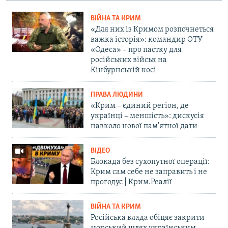
ВІЙНА ТА КРИМ
«Для них із Кримом розпочнеться
важка історія»: командир ОТУ
«Одеса» – про пастку для
російських військ на
Кінбурнській косі
ПРАВА ЛЮДИНИ
«Крим – єдиний регіон, де
українці – меншість»: дискусія
навколо нової пам'ятної дати
ВІДЕО
Блокада без сухопутної операції:
Крим сам себе не заправить і не
прогодує | Крим.Реалії
ВІЙНА ТА КРИМ
Російська влада обіцяє закрити