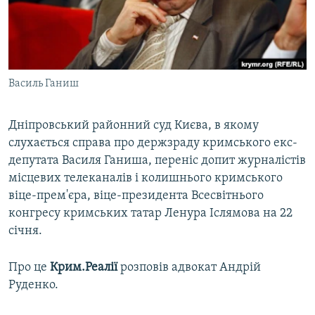
ВІДЕОУРОКИ «ELIFBE»
Русский
СВІДЧЕННЯ ОКУПАЦІЇ
Qırımtatar
УКРАЇНСЬКА ПРОБЛЕМА КРИМУ
Василь Ганиш
ДОЛУЧАЙСЯ!
ІНФОГРАФІКА
Дніпровський районний суд Києва, в якому
слухається справа про держзраду кримського екс-
Усі сайти RFE/RL
депутата Василя Ганиша, переніс допит журналістів
місцевих телеканалів і колишнього кримського
віце-прем'єра, віце-президента Всесвітнього
конгресу кримських татар Ленура Іслямова на 22
січня.
Про це
Крим.Реалії
розповів адвокат Андрій
Руденко.