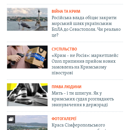
ВІЙНА ТА КРИМ
Російська влада обіцяє закрити
морський шлях українським
БпЛА до Севастополя. Чи реально
це?
СУСПІЛЬСТВО
«Крим – не Росія»: маркетплейс
Ozon припинив прийом нових
замовлень на Кримському
півострові
ПРАВА ЛЮДИНИ
Мить – і ти шпигун. Як у
кримських судах розглядають
звинувачення в держзраді
ФОТОГАЛЕРЕЇ
Краса Сімферопольського