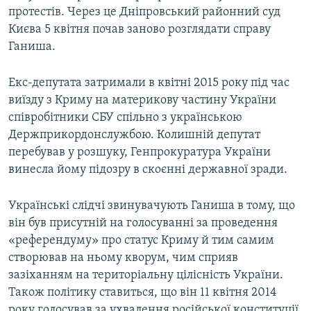
протестів. Через це Дніпровський районний суд
Києва 5 квітня почав заново розглядати справу
Ганиша.
Екс-депутата затримали в квітні 2015 року під час
виїзду з Криму на материкову частину України
співробітники СБУ спільно з українською
Держприкордонслужбою. Колишній депутат
перебував у розшуку, Генпрокуратура України
винесла йому підозру в скоєнні державної зради.
Українські слідчі звинувачують Ганиша в тому, що
він був присутній на голосуванні за проведення
«референдуму» про статус Криму й тим самим
створював на ньому кворум, чим сприяв
зазіханням на територіальну цілісність України.
Також політику ставиться, що він 11 квітня 2014
року голосував за ухвалення російської конституції