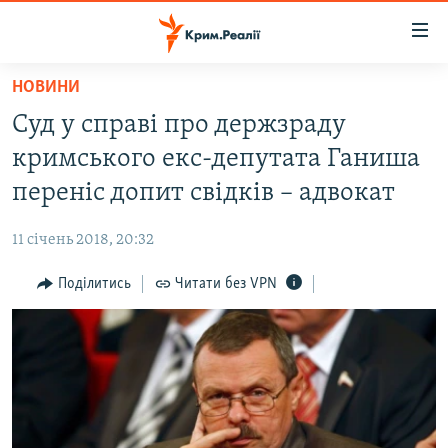
Доступність
посилання
Перейти
НОВИНИ
до
НОВИНИ
Суд у справі про держзраду
основного
ВОДА.КРИМ
матеріалу
кримського екс-депутата Ганиша
ВІДЕО ТА ФОТО
Перейти
переніс допит свідків – адвокат
до
ПОЛІТИКА
основної
11 січень 2018, 20:32
БЛОГИ
навігації
Перейти
Поділитись
Читати без VPN
ПОГЛЯД
до
ІНТЕРВ'Ю
пошуку
ВСЕ ЗА ДЕНЬ
СПЕЦПРОЕКТИ
ЯК ОБІЙТИ БЛОКУВАННЯ
ДЕПОРТАЦІЯ