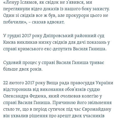
«Ленур Іслямов, як свідок не з'явився, ми
переглянули відео доказів із нашого боку захисту.
Один зі свідків все ж був, але прокурори цього не
побачили», – сказав адвокат.
У грудні 2017 року Дніпровський районний суд
Києва викликав низку свідків для дачі показань у
справі кримського екс-депутата Василя Ганиша.
Судовий процес у справі Василя Ганиша триває
більше двох років.
22 лютого 2017 року Вища рада правосуддя України
відсторонила від виконання обов'язків суддю
Олександра Федюка, який очолював колегію у
справі Василя Ганиша. Причиною його звільнення
стало те, що в період сутичок під час Євромайдану
він ухвалив рішення про арешт двох учасників