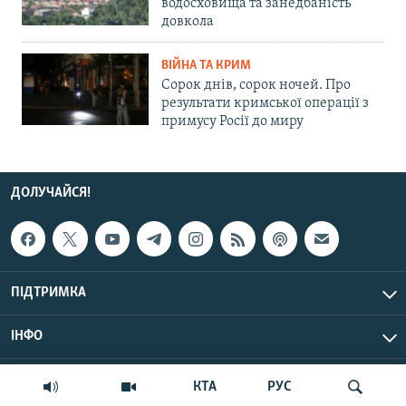
водосховища та занедбаність
довкола
ВІЙНА ТА КРИМ
Сорок днів, сорок ночей. Про
результати кримської операції з
примусу Росії до миру
ДОЛУЧАЙСЯ!
ПІДТРИМКА
ІНФО
© Крим.Реалії, 2026 | Усі права застережено.
КТА
РУС