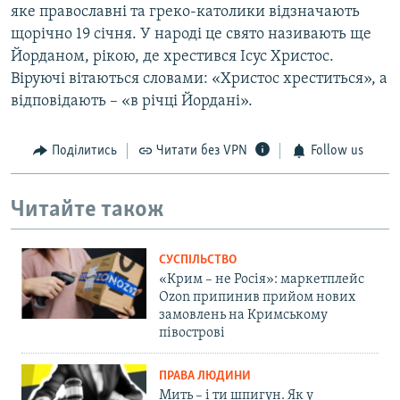
яке православні та греко-католики відзначають
щорічно 19 січня. У народі це свято називають ще
Йорданом, рікою, де хрестився Ісус Христос.
Віруючі вітаються словами: «Христос хреститься», а
відповідають – «в річці Йордані».
Поділитись
Читати без VPN
Follow us
Читайте також
СУСПІЛЬСТВО
«Крим – не Росія»: маркетплейс
Ozon припинив прийом нових
замовлень на Кримському
півострові
ПРАВА ЛЮДИНИ
Мить – і ти шпигун. Як у