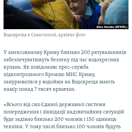
ВІДЕОУРОКИ «ELIFBE»
Русский
СВІДЧЕННЯ ОКУПАЦІЇ
Qırımtatar
УКРАЇНСЬКА ПРОБЛЕМА КРИМУ
Водохреща в Севастополі, архівне фото
ДОЛУЧАЙСЯ!
ІНФОГРАФІКА
У анексованому Криму близько 200 рятувальників
забезпечуватимуть безпеку під час водохресних
Усі сайти RFE/RL
купань. Як повідомляє прес-служба
підконтрольного Кремлю МНС Криму,
занурюватися у водойми на Водохреща мають
намір понад 7 тисяч кримчан.
«Всього від сил Єдиної державної системи
попередження і ліквідації надзвичайних ситуацій
буде задіяно близько 200 чоловік і 150 одиниць
техніки. У тому числі близько 100 чоловік будуть