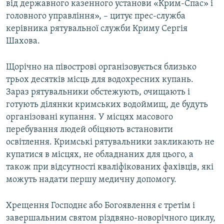
від державного казенного установи «Крим-Спас» і
головного управління», – цитує прес-служба
керівника рятувальної служби Криму Сергія
Шахова.
Щорічно на півострові організовується близько
трьох десятків місць для водохресних купань.
Зараз рятувальники обстежують, очищають і
готують ділянки кримських водоймищ, де будуть
організовані купання. У місцях масового
перебування людей обіцяють встановити
освітлення. Кримські рятувальники закликають не
купатися в місцях, не обладнаних для цього, а
також при відсутності кваліфікованих фахівців, які
можуть надати першу медичну допомогу.
Хрещення Господнє або Богоявлення є третім і
завершальним святом різдвяно-новорічного циклу,