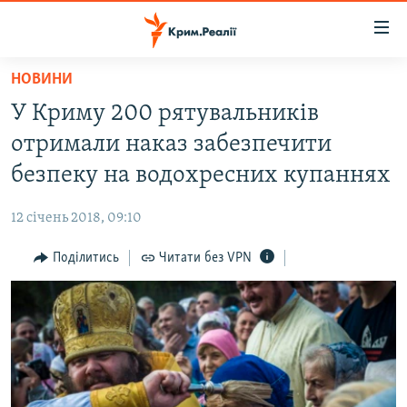
Доступність
посилання
Перейти
НОВИНИ
до
НОВИНИ
У Криму 200 рятувальників
основного
ВОДА.КРИМ
матеріалу
отримали наказ забезпечити
ВІДЕО ТА ФОТО
Перейти
безпеку на водохресних купаннях
до
ПОЛІТИКА
основної
12 січень 2018, 09:10
БЛОГИ
навігації
Перейти
Поділитись
Читати без VPN
ПОГЛЯД
до
ІНТЕРВ'Ю
пошуку
ВСЕ ЗА ДЕНЬ
СПЕЦПРОЕКТИ
ЯК ОБІЙТИ БЛОКУВАННЯ
ДЕПОРТАЦІЯ