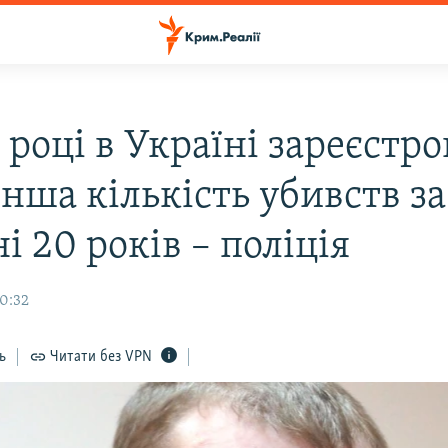
 році в Україні зареєстр
нша кількість убивств за
і 20 років – поліція
10:32
ь
Читати без VPN