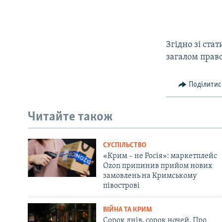
Згідно зі ста
загалом право
Поділитис
Читайте також
СУСПІЛЬСТВО
«Крим – не Росія»: маркетплейс
Ozon припинив прийом нових
замовлень на Кримському
півострові
ВІЙНА ТА КРИМ
Сорок днів, сорок ночей. Про