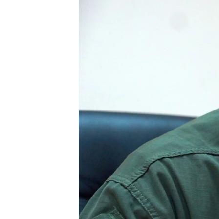
ВІДЕОУРОКИ «ELIFBE»
СВІДЧЕННЯ ОКУПАЦІЇ
УКРАЇНСЬКА ПРОБЛЕМА КРИМУ
ІНФОГРАФІКА