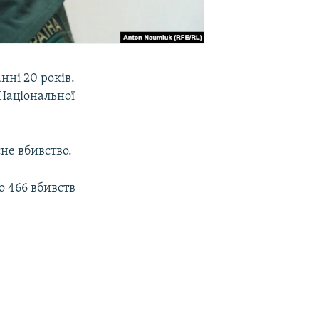
нні 20 років.
 Національної
не вбивство.
о 466 вбивств