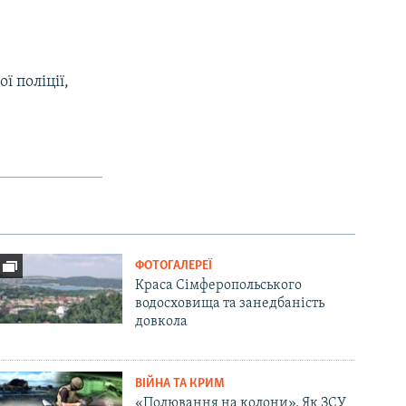
ї поліції,
ФОТОГАЛЕРЕЇ
Краса Сімферопольського
водосховища та занедбаність
довкола
ВІЙНА ТА КРИМ
«Полювання на колони». Як ЗСУ