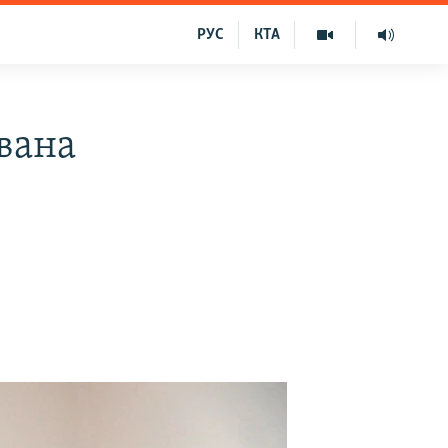
РУС
КТА
ована