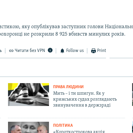
тистикою, яку опублікував заступник голови Національно
охоронці не розкрили 8 925 вбивств минулих років.
ь
Читати без VPN
Follow us
Print
ПРАВА ЛЮДИНИ
Мить – і ти шпигун. Як у
кримських судах розглядають
звинувачення в держзраді
ПОЛІТИКА
«Короткострокова акція