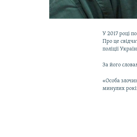
У 2017 році п
Про це свідча
поліції Украї
За його слова
«Особа злочин
минулих років