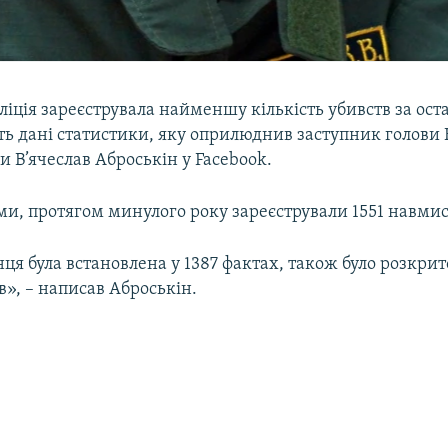
оліція зареєструвала найменшу кількість убивств за оста
ть дані статистики, яку оприлюднив заступник голови
ни В’ячеслав Аброськін у Facebook.
ми, протягом минулого року зареєстрували 1551 навмис
ця була встановлена у 1387 фактах, також було розкрит
», – написав Аброськін.