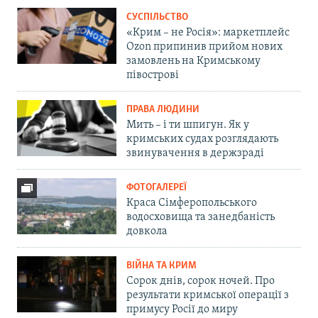
СУСПІЛЬСТВО
«Крим – не Росія»: маркетплейс
Ozon припинив прийом нових
замовлень на Кримському
півострові
ПРАВА ЛЮДИНИ
Мить – і ти шпигун. Як у
кримських судах розглядають
звинувачення в держзраді
ФОТОГАЛЕРЕЇ
Краса Сімферопольського
водосховища та занедбаність
довкола
ВІЙНА ТА КРИМ
Сорок днів, сорок ночей. Про
результати кримської операції з
примусу Росії до миру