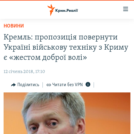
Доступність
посилання
Перейти
НОВИНИ
до
НОВИНИ
Кремль: пропозиція повернути
основного
ВОДА.КРИМ
матеріалу
Україні військову техніку з Криму
ВІДЕО ТА ФОТО
Перейти
є «жестом доброї волі»
до
ПОЛІТИКА
основної
12 січень 2018, 17:10
БЛОГИ
навігації
Перейти
Поділитись
Читати без VPN
ПОГЛЯД
до
ІНТЕРВ'Ю
пошуку
ВСЕ ЗА ДЕНЬ
СПЕЦПРОЕКТИ
ЯК ОБІЙТИ БЛОКУВАННЯ
ДЕПОРТАЦІЯ