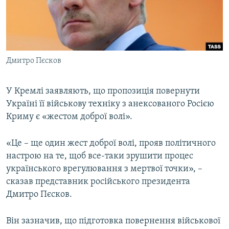
ВІДЕОУРОКИ «ELIFBE»
Русский
СВІДЧЕННЯ ОКУПАЦІЇ
Qırımtatar
УКРАЇНСЬКА ПРОБЛЕМА КРИМУ
Дмитро Пєсков
ДОЛУЧАЙСЯ!
ІНФОГРАФІКА
У Кремлі заявляють, що пропозиція повернути
Україні її військову техніку з анексованого Росією
Усі сайти RFE/RL
Криму є «жестом доброї волі».
«Це – ще один жест доброї волі, прояв політичного
настрою на те, щоб все-таки зрушити процес
українського врегулювання з мертвої точки», –
сказав представник російського президента
Дмитро Пєсков.
Він зазначив, що підготовка повернення військової