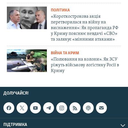
ПОЛІТИКА
«Короткострокова акція
перетворилася на війну на
виснаження»: Як пропаганда РФ
у Криму пояснює невдачі «СВО»
та залякує «мінними атаками»
ВІЙНА ТА КРИМ
«Полювання на колони». Як ЗСУ
ріжуть військову логістику Росії в
Криму
ДОЛУЧАЙСЯ!
ПІДТРИМКА