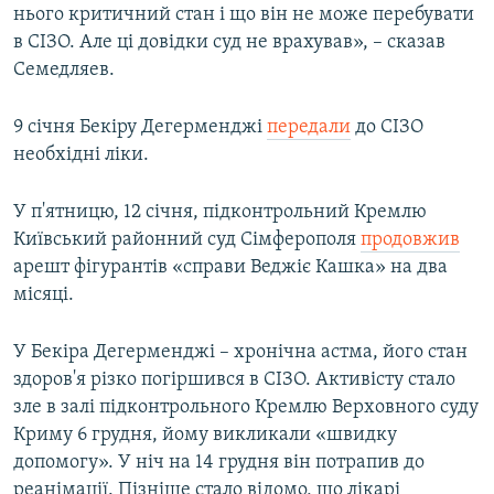
нього критичний стан і що він не може перебувати
в СІЗО. Але ці довідки суд не врахував», – сказав
Семедляев.
9 січня Бекіру Дегерменджі
передали
до СІЗО
необхідні ліки.
У п'ятницю, 12 січня, підконтрольний Кремлю
Київський районний суд Сімферополя
продовжив
арешт фігурантів «справи Веджіє Кашка» на два
місяці.
У Бекіра Дегерменджі – хронічна астма, його стан
здоров'я різко погіршився в СІЗО. Активісту стало
зле в залі підконтрольного Кремлю Верховного суду
Криму 6 грудня, йому викликали «швидку
допомогу». У ніч на 14 грудня він потрапив до
реанімації. Пізніше стало відомо, що лікарі