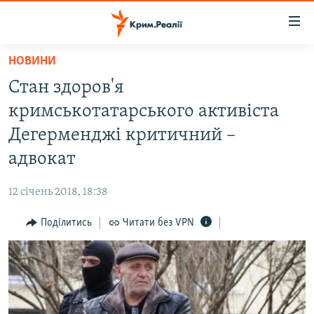
Доступність
посилання
Перейти
НОВИНИ
до
НОВИНИ
Стан здоров'я
основного
ВОДА.КРИМ
матеріалу
кримськотатарського активіста
ВІДЕО ТА ФОТО
Перейти
Дегерменджі критичний –
до
ПОЛІТИКА
адвокат
основної
БЛОГИ
навігації
12 січень 2018, 18:38
Перейти
ПОГЛЯД
до
Поділитись
Читати без VPN
ІНТЕРВ'Ю
пошуку
ВСЕ ЗА ДЕНЬ
СПЕЦПРОЕКТИ
ЯК ОБІЙТИ БЛОКУВАННЯ
ДЕПОРТАЦІЯ