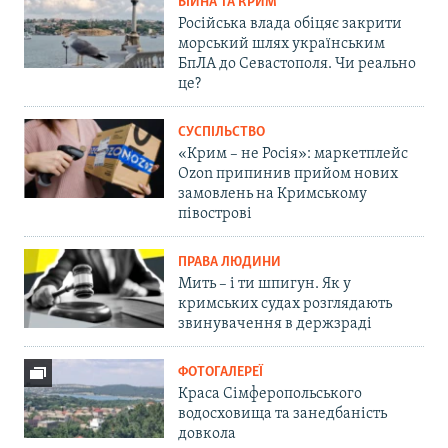
ВІЙНА ТА КРИМ
Російська влада обіцяє закрити
морський шлях українським
БпЛА до Севастополя. Чи реально
це?
СУСПІЛЬСТВО
«Крим – не Росія»: маркетплейс
Ozon припинив прийом нових
замовлень на Кримському
півострові
ПРАВА ЛЮДИНИ
Мить – і ти шпигун. Як у
кримських судах розглядають
звинувачення в держзраді
ФОТОГАЛЕРЕЇ
Краса Сімферопольського
водосховища та занедбаність
довкола