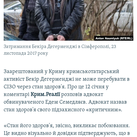
ВІДЕОУРОКИ «ELIFBE»
Русский
СВІДЧЕННЯ ОКУПАЦІЇ
Qırımtatar
УКРАЇНСЬКА ПРОБЛЕМА КРИМУ
ДОЛУЧАЙСЯ!
ІНФОГРАФІКА
Затримання Бекіра Дегерменджі в Сімферополі, 23
листопада 2017 року
Усі сайти RFE/RL
Заарештований у Криму кримськотатарський
активіст Бекір Дегерменджі не може перебувати в
СІЗО через стан здоров'я. Про це 12 січня у
коментарі
Крим.Реалії
розповів адвокат
обвинуваченого Едем Семедляєв. Адвокат назвав
стан здоров'я свого підзахисного «критичним».
«Стан його здоров'я, звісно, викликає побоювання.
Це видно візуально й довідки підтверджують, що в