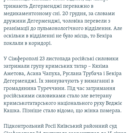
тримають Дегерменджі переважно в
медикаментозному сні. 20 грудня, за словами
дружини Дегерменджі, чоловіка перевели з
реанімації до пульмонологічного відділення. Але
оскільки в відділенні не було місць, то Бекіра
поклали в коридорі.
У Сімферополі 23 листопада російські силовики
затримали групу кримських татар – Кязіма
Аметова, Асана Чапуха, Руслана Трубача і Бекіра
Дегерменджі. Їх звинувачують у вимаганні в
громадянина Туреччини. Під час затримання
російськими силовиками стало зле ветерану
кримськотатарського національного руху Веджіє
Кашка. Пізніше стало відомо, що жінка померла.
Підконтрольний Росії Київський районний суд