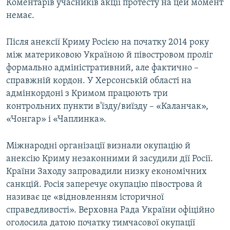
Коментарів учасників акції протесту на цей момент
немає.
Після анексії Криму Росією на початку 2014 року
між материковою Україною й півостровом проліг
формально адміністративний, але фактично –
справжній кордон. У Херсонській області на
адмінкордоні з Кримом працюють три
контрольних пункти в'їзду/виїзду – «Каланчак»,
«Чонгар» і «Чаплинка».
Міжнародні організації визнали окупацію й
анексію Криму незаконними й засудили дії Росії.
Країни Заходу запровадили низку економічних
санкцій. Росія заперечує окупацію півострова й
називає це «відновленням історичної
справедливості». Верховна Рада України офіційно
оголосила датою початку тимчасової окупації