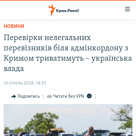
Доступність
посилання
Перейти
НОВИНИ
до
НОВИНИ
Перевірки нелегальних
основного
ВОДА.КРИМ
матеріалу
перевізників біля адмінкордону з
ВІДЕО ТА ФОТО
Перейти
Кримом триватимуть – українська
до
ПОЛІТИКА
влада
основної
БЛОГИ
навігації
13 січень 2018, 14:33
Перейти
ПОГЛЯД
до
Поділитись
Читати без VPN
ІНТЕРВ'Ю
пошуку
ВСЕ ЗА ДЕНЬ
СПЕЦПРОЕКТИ
ЯК ОБІЙТИ БЛОКУВАННЯ
ДЕПОРТАЦІЯ