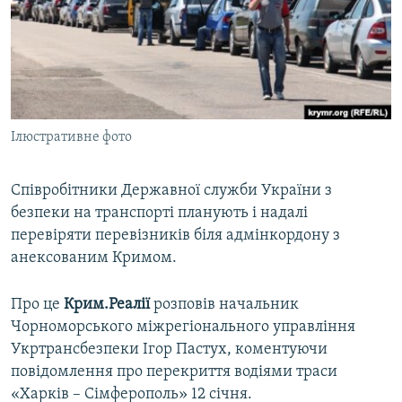
ВІДЕОУРОКИ «ELIFBE»
Русский
СВІДЧЕННЯ ОКУПАЦІЇ
Qırımtatar
УКРАЇНСЬКА ПРОБЛЕМА КРИМУ
ДОЛУЧАЙСЯ!
ІНФОГРАФІКА
Ілюстративне фото
Співробітники Державної служби України з
Усі сайти RFE/RL
безпеки на транспорті планують і надалі
перевіряти перевізників біля адмінкордону з
анексованим Кримом.
Про це
Крим.Реалії
розповів начальник
Чорноморського міжрегіонального управління
Укртрансбезпеки Ігор Пастух, коментуючи
повідомлення про перекриття водіями траси
«Харків – Сімферополь» 12 січня.