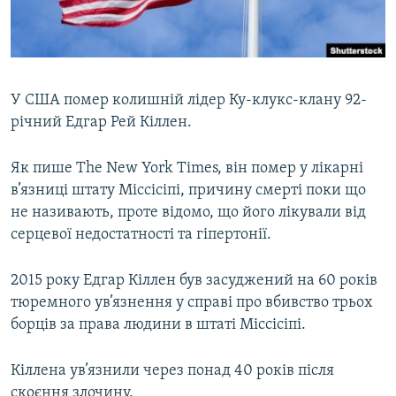
ВІДЕОУРОКИ «ELIFBE»
Русский
СВІДЧЕННЯ ОКУПАЦІЇ
Qırımtatar
УКРАЇНСЬКА ПРОБЛЕМА КРИМУ
У США помер колишній лідер Ку-клукс-клану 92-
ДОЛУЧАЙСЯ!
ІНФОГРАФІКА
річний Едгар Рей Кіллен.
Як пише The New York Times, він помер у лікарні
в’язниці штату Міссісіпі, причину смерті поки що
Усі сайти RFE/RL
не називають, проте відомо, що його лікували від
серцевої недостатності та гіпертонії.
2015 року Едгар Кіллен був засуджений на 60 років
тюремного ув’язнення у справі про вбивство трьох
борців за права людини в штаті Міссісіпі.
Кіллена ув’язнили через понад 40 років після
скоєння злочину.