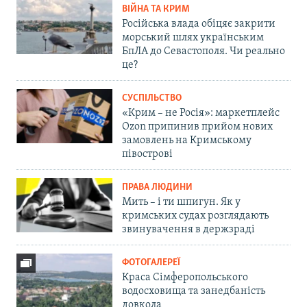
ВІЙНА ТА КРИМ
Російська влада обіцяє закрити
морський шлях українським
БпЛА до Севастополя. Чи реально
це?
СУСПІЛЬСТВО
«Крим – не Росія»: маркетплейс
Ozon припинив прийом нових
замовлень на Кримському
півострові
ПРАВА ЛЮДИНИ
Мить – і ти шпигун. Як у
кримських судах розглядають
звинувачення в держзраді
ФОТОГАЛЕРЕЇ
Краса Сімферопольського
водосховища та занедбаність
довкола