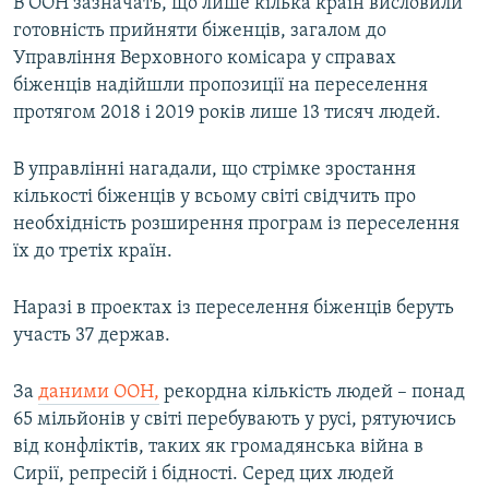
В ООН зазначать, що лише кілька країн висловили
готовність прийняти біженців, загалом до
Управління Верховного комісара у справах
біженців надійшли пропозиції на переселення
протягом 2018 і 2019 років лише 13 тисяч людей.
В управлінні нагадали, що стрімке зростання
кількості біженців у всьому світі свідчить про
необхідність розширення програм із переселення
їх до третіх країн.
Наразі в проектах із переселення біженців беруть
участь 37 держав.
За
даними ООН,
рекордна кількість людей – понад
65 мільйонів у світі перебувають у русі, рятуючись
від конфліктів, таких як громадянська війна в
Сирії, репресій і бідності. Серед цих людей