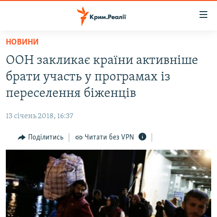
Доступність
посилання
Перейти
НОВИНИ
до
НОВИНИ
ООН закликає країни активніше
основного
ВОДА.КРИМ
матеріалу
брати участь у програмах із
ВІДЕО ТА ФОТО
Перейти
переселення біженців
до
ПОЛІТИКА
основної
13 січень 2018, 16:37
БЛОГИ
навігації
Перейти
Поділитись
Читати без VPN
ПОГЛЯД
до
ІНТЕРВ'Ю
пошуку
ВСЕ ЗА ДЕНЬ
СПЕЦПРОЕКТИ
ЯК ОБІЙТИ БЛОКУВАННЯ
ДЕПОРТАЦІЯ