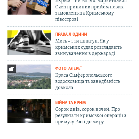
«Крим – не Росія»: маркетплейс
Ozon припинив прийом нових
замовлень на Кримському
півострові
ПРАВА ЛЮДИНИ
Мить – і ти шпигун. Як у
кримських судах розглядають
звинувачення в держзраді
ФОТОГАЛЕРЕЇ
Краса Сімферопольського
водосховища та занедбаність
довкола
ВІЙНА ТА КРИМ
Сорок днів, сорок ночей. Про
результати кримської операції з
примусу Росії до миру