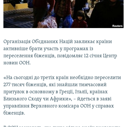
ВІДЕОУРОКИ «ELIFBE»
Русский
СВІДЧЕННЯ ОКУПАЦІЇ
Qırımtatar
УКРАЇНСЬКА ПРОБЛЕМА КРИМУ
ДОЛУЧАЙСЯ!
ІНФОГРАФІКА
Організація Об’єднаних Націй закликає країни
активніше брати участь у програмах із
переселення біженців, повідомляє 12 січня Центр
Усі сайти RFE/RL
новин ООН.
«На сьогодні до третіх країн необхідно переселити
277 тисяч біженців, які знайшли тимчасовий
притулок в основному в Греції, Італії, країнах
Близького Сходу чи Африки», – йдеться в заяві
управління Верховного комісара ООН у справах
біженців.