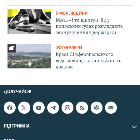
ПРАВА ЛЮДИНИ
Мить – і ти шпигун. Як у
кримських судах розглядають
звинувачення в держзраді
ФОТОГАЛЕРЕЇ
Краса Сімферопольського
водосховища та занедбаність
довкола
ДОЛУЧАЙСЯ!
ПІДТРИМКА