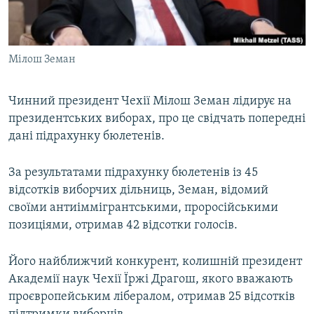
ВІДЕОУРОКИ «ELIFBE»
Русский
СВІДЧЕННЯ ОКУПАЦІЇ
Qırımtatar
Мілош Земан
УКРАЇНСЬКА ПРОБЛЕМА КРИМУ
ДОЛУЧАЙСЯ!
ІНФОГРАФІКА
Чинний президент Чехії Мілош Земан лідирує на
президентських виборах, про це свідчать попередні
дані підрахунку бюлетенів.
Усі сайти RFE/RL
За результатами підрахунку бюлетенів із 45
відсотків виборчих дільниць, Земан, відомий
своїми антиіммігрантськими, проросійськими
позиціями, отримав 42 відсотки голосів.
Його найближчий конкурент, колишній президент
Академії наук Чехії Їржі Драгош, якого вважають
проєвропейським лібералом, отримав 25 відсотків