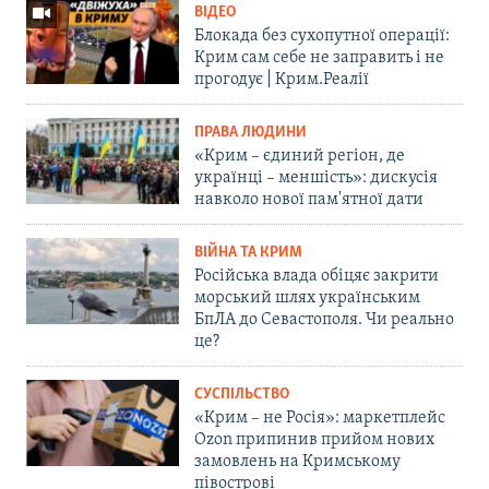
ВІДЕО
Блокада без сухопутної операції:
Крим сам себе не заправить і не
прогодує | Крим.Реалії
ПРАВА ЛЮДИНИ
«Крим – єдиний регіон, де
українці – меншість»: дискусія
навколо нової пам'ятної дати
ВІЙНА ТА КРИМ
Російська влада обіцяє закрити
морський шлях українським
БпЛА до Севастополя. Чи реально
це?
СУСПІЛЬСТВО
«Крим – не Росія»: маркетплейс
Ozon припинив прийом нових
замовлень на Кримському
півострові