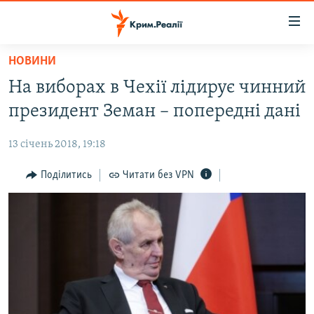
Доступність
посилання
Перейти
НОВИНИ
до
НОВИНИ
На виборах в Чехії лідирує чинний
основного
ВОДА.КРИМ
матеріалу
президент Земан – попередні дані
ВІДЕО ТА ФОТО
Перейти
до
13 січень 2018, 19:18
ПОЛІТИКА
основної
БЛОГИ
Поділитись
Читати без VPN
навігації
Перейти
ПОГЛЯД
до
ІНТЕРВ'Ю
пошуку
ВСЕ ЗА ДЕНЬ
СПЕЦПРОЕКТИ
ЯК ОБІЙТИ БЛОКУВАННЯ
ДЕПОРТАЦІЯ