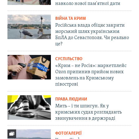
навколо нової пам'ятної дати
ВІЙНА ТА КРИМ
Російська влада обіцяє закрити
морський шлях українським
БпЛА до Севастополя. Чи реально
це?
СУСПІЛЬСТВО
«Крим – не Росія»: маркетплейс
Ozon припинив прийом нових
замовлень на Кримському
півострові
ПРАВА ЛЮДИНИ
Мить – і ти шпигун. Як у
кримських судах розглядають
звинувачення в держзраді
ФОТОГАЛЕРЕЇ