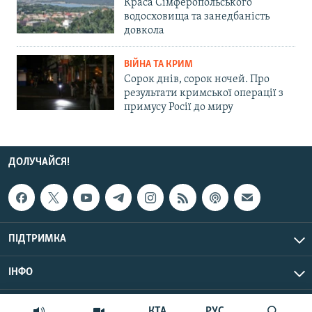
Краса Сімферопольського
водосховища та занедбаність
довкола
ВІЙНА ТА КРИМ
Сорок днів, сорок ночей. Про
результати кримської операції з
примусу Росії до миру
ДОЛУЧАЙСЯ!
ПІДТРИМКА
ІНФО
© Крим.Реалії, 2026 | Усі права застережено.
КТА
РУС