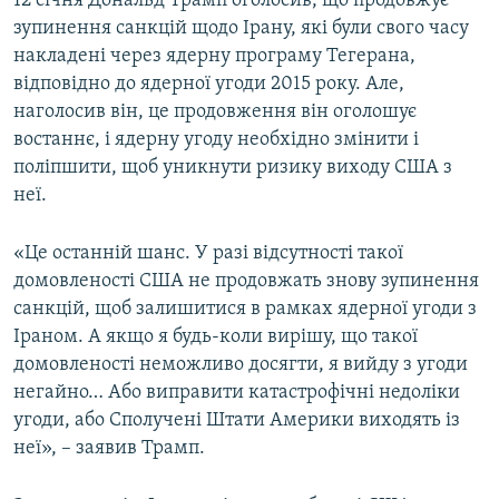
12 січня Дональд Трамп оголосив, що продовжує
зупинення санкцій щодо Ірану, які були свого часу
накладені через ядерну програму Тегерана,
відповідно до ядерної угоди 2015 року. Але,
наголосив він, це продовження він оголошує
востаннє, і ядерну угоду необхідно змінити і
поліпшити, щоб уникнути ризику виходу США з
неї.
«Це останній шанс. У разі відсутності такої
домовленості США не продовжать знову зупинення
санкцій, щоб залишитися в рамках ядерної угоди з
Іраном. А якщо я будь-коли вирішу, що такої
домовленості неможливо досягти, я вийду з угоди
негайно… Або виправити катастрофічні недоліки
угоди, або Сполучені Штати Америки виходять із
неї», – заявив Трамп.