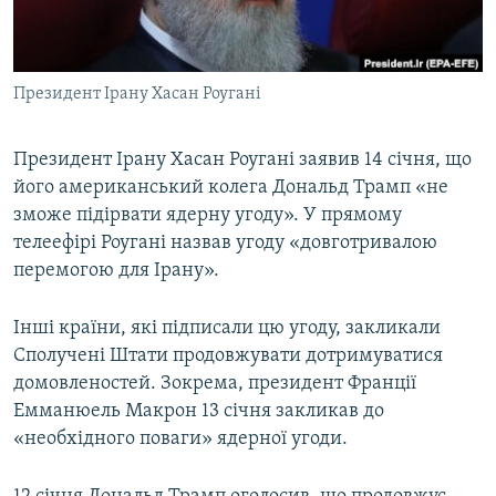
ВІДЕОУРОКИ «ELIFBE»
Русский
СВІДЧЕННЯ ОКУПАЦІЇ
Qırımtatar
Президент Ірану Хасан Роугані
УКРАЇНСЬКА ПРОБЛЕМА КРИМУ
ДОЛУЧАЙСЯ!
ІНФОГРАФІКА
Президент Ірану Хасан Роугані заявив 14 січня, що
його американський колега Дональд Трамп «не
зможе підірвати ядерну угоду». У прямому
Усі сайти RFE/RL
телеефірі Роугані назвав угоду «довготривалою
перемогою для Ірану».
Інші країни, які підписали цю угоду, закликали
Сполучені Штати продовжувати дотримуватися
домовленостей. Зокрема, президент Франції
Емманюель Макрон 13 січня закликав до
«необхідного поваги» ядерної угоди.