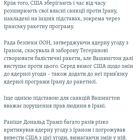
Крім того, США зберігають і час від часу
розширюють свої власні санкції проти Ірану,
накладені на інших підставах, зокрема через
іранську ракетну програму.
Рада безпеки ООН, затверджуючи ядерну угоду з
Іраном, скасувала й заборону Тегеранові
створювати балістичні ракети, але Вашингтон далі
виступає проти цього. Серед вимог США щодо змін
до ядерної угоди – також додати до неї прив’язку
ядерної програми Ірану до ракетної.
Іще однією підставою для санкцій Вашингтон
вважає порушення прав людини в Ірані.
Раніше Дональд Трамп багато разів різко
критикував ядерну угоду з Іраном і погрожував
вивести США з цієї угоди, вимагаючи змін у ній.