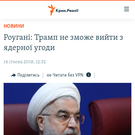
Доступність
посилання
Перейти
НОВИНИ
до
НОВИНИ
Роугані: Трамп не зможе вийти з
основного
ВОДА.КРИМ
матеріалу
ядерної угоди
ВІДЕО ТА ФОТО
Перейти
до
14 січень 2018, 12:32
ПОЛІТИКА
основної
БЛОГИ
Поділитись
Читати без VPN
навігації
Перейти
ПОГЛЯД
до
ІНТЕРВ'Ю
пошуку
ВСЕ ЗА ДЕНЬ
СПЕЦПРОЕКТИ
ЯК ОБІЙТИ БЛОКУВАННЯ
ДЕПОРТАЦІЯ