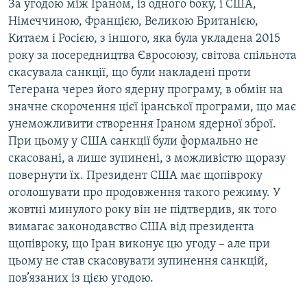
За угодою між Іраном, із одного боку, і США,
Німеччиною, Францією, Великою Британією,
Китаєм і Росією, з іншого, яка була укладена 2015
року за посередництва Євросоюзу, світова спільнота
скасувала санкції, що були накладені проти
Тегерана через його ядерну програму, в обмін на
значне скорочення цієї іранської програми, що має
унеможливити створення Іраном ядерної зброї.
При цьому у США санкції були формально не
скасовані, а лише зупинені, з можливістю щоразу
повернути їх. Президент США має щопівроку
оголошувати про продовження такого режиму. У
жовтні минулого року він не підтвердив, як того
вимагає законодавство США від президента
щопівроку, що Іран виконує цю угоду – але при
цьому не став скасовувати зупинення санкцій,
пов’язаних із цією угодою.