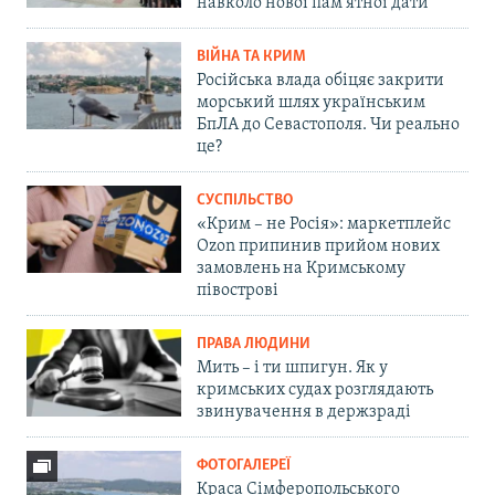
навколо нової пам'ятної дати
ВІЙНА ТА КРИМ
Російська влада обіцяє закрити
морський шлях українським
БпЛА до Севастополя. Чи реально
це?
СУСПІЛЬСТВО
«Крим – не Росія»: маркетплейс
Ozon припинив прийом нових
замовлень на Кримському
півострові
ПРАВА ЛЮДИНИ
Мить – і ти шпигун. Як у
кримських судах розглядають
звинувачення в держзраді
ФОТОГАЛЕРЕЇ
Краса Сімферопольського