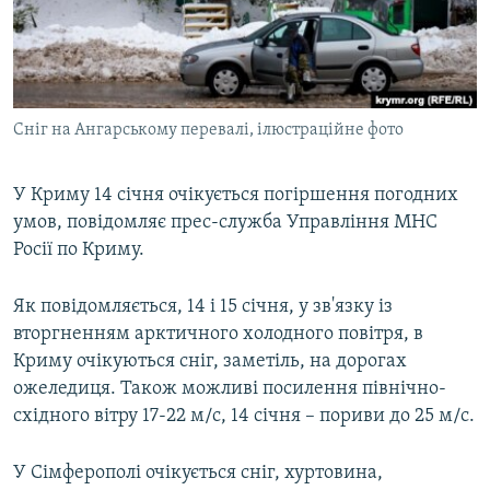
ВІДЕОУРОКИ «ELIFBE»
Русский
СВІДЧЕННЯ ОКУПАЦІЇ
Qırımtatar
УКРАЇНСЬКА ПРОБЛЕМА КРИМУ
Сніг на Ангарському перевалі, ілюстраційне фото
ДОЛУЧАЙСЯ!
ІНФОГРАФІКА
У Криму 14 січня очікується погіршення погодних
умов, повідомляє прес-служба Управління МНС
Усі сайти RFE/RL
Росії по Криму.
Як повідомляється, 14 і 15 січня, у зв'язку із
вторгненням арктичного холодного повітря, в
Криму очікуються сніг, заметіль, на дорогах
ожеледиця. Також можливі посилення північно-
східного вітру 17-22 м/с, 14 січня – пориви до 25 м/с.
У Сімферополі очікується сніг, хуртовина,