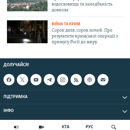
водосховища та занедбаність
довкола
ВІЙНА ТА КРИМ
Сорок днів, сорок ночей. Про
результати кримської операції з
примусу Росії до миру
ДОЛУЧАЙСЯ!
ПІДТРИМКА
ІНФО
© Крим.Реалії, 2026 | Усі права застережено.
КТА
РУС