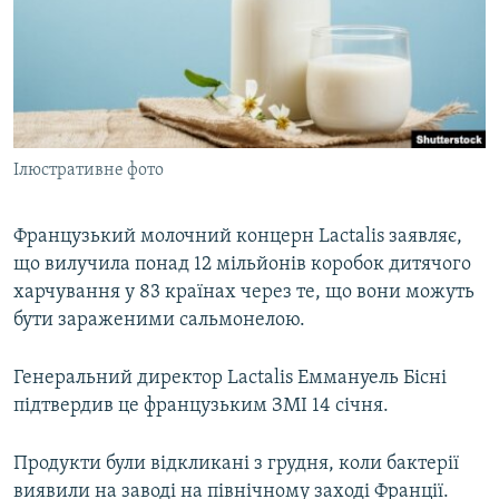
ВІДЕОУРОКИ «ELIFBE»
Русский
СВІДЧЕННЯ ОКУПАЦІЇ
Qırımtatar
УКРАЇНСЬКА ПРОБЛЕМА КРИМУ
ДОЛУЧАЙСЯ!
ІНФОГРАФІКА
Ілюстративне фото
Французький молочний концерн Lactalis заявляє,
Усі сайти RFE/RL
що вилучила понад 12 мільйонів коробок дитячого
харчування у 83 країнах через те, що вони можуть
бути зараженими сальмонелою.
Генеральний директор Lactalis Еммануель Бісні
підтвердив це французьким ЗМІ 14 січня.
Продукти були відкликані з грудня, коли бактерії
виявили на заводі на північному заході Франції.