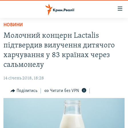
Доступність
посилання
Перейти
НОВИНИ
до
НОВИНИ
Молочний концерн Lactalis
основного
ВОДА.КРИМ
матеріалу
підтвердив вилучення дитячого
ВІДЕО ТА ФОТО
Перейти
харчування у 83 країнах через
до
ПОЛІТИКА
сальмонелу
основної
БЛОГИ
навігації
14 січень 2018, 18:28
Перейти
ПОГЛЯД
до
Поділитись
Читати без VPN
ІНТЕРВ'Ю
пошуку
ВСЕ ЗА ДЕНЬ
СПЕЦПРОЕКТИ
ЯК ОБІЙТИ БЛОКУВАННЯ
ДЕПОРТАЦІЯ