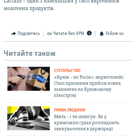
Lactalis – один з найбільших у світі виробників
молочних продуктів.
Поділитись
Читати без VPN
Follow us
Читайте також
СУСПІЛЬСТВО
«Крим – не Росія»: маркетплейс
Ozon припинив прийом нових
замовлень на Кримському
півострові
ПРАВА ЛЮДИНИ
Мить – і ти шпигун. Як у
кримських судах розглядають
звинувачення в держзраді