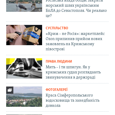
Російська влада обіцяє закрити
морський шлях українським
БпЛА до Севастополя. Чи реально
це?
СУСПІЛЬСТВО
«Крим – не Росія»: маркетплейс
Ozon припинив прийом нових
замовлень на Кримському
півострові
ПРАВА ЛЮДИНИ
Мить – і ти шпигун. Як у
кримських судах розглядають
звинувачення в держзраді
ФОТОГАЛЕРЕЇ
Краса Сімферопольського
водосховища та занедбаність
довкола