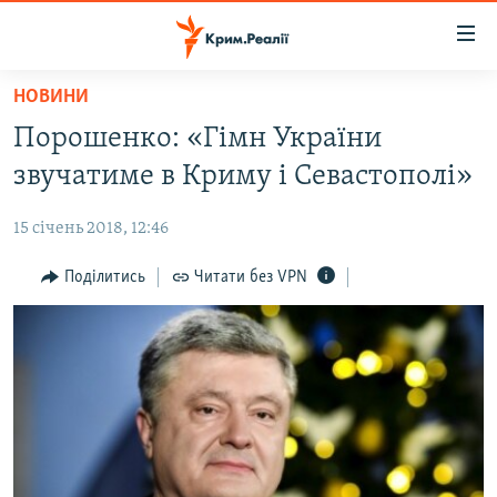
Доступність
посилання
Перейти
НОВИНИ
до
НОВИНИ
Порошенко: «Гімн України
основного
ВОДА.КРИМ
матеріалу
звучатиме в Криму і Севастополі»
ВІДЕО ТА ФОТО
Перейти
до
15 січень 2018, 12:46
ПОЛІТИКА
основної
БЛОГИ
Поділитись
Читати без VPN
навігації
Перейти
ПОГЛЯД
до
ІНТЕРВ'Ю
пошуку
ВСЕ ЗА ДЕНЬ
СПЕЦПРОЕКТИ
ЯК ОБІЙТИ БЛОКУВАННЯ
ДЕПОРТАЦІЯ