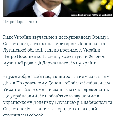
ВІДЕОУРОКИ «ELIFBE»
Русский
СВІДЧЕННЯ ОКУПАЦІЇ
Qırımtatar
Петро Порошенко
УКРАЇНСЬКА ПРОБЛЕМА КРИМУ
ДОЛУЧАЙСЯ!
ІНФОГРАФІКА
Гімн України звучатиме в деокупованому Криму і
Севастополі, а також на територіях Донецької та
Луганської області, заявив президент України
Усі сайти RFE/RL
Петро Порошенко 15 січня, коментуючи 26-річчя
музичної редакції Державного гімну країни.
«Дуже добре пам'ятаю, як щиро і з яким завзяттям
діти в Покровському Донецької області співали гімн
України. Такі моменти зміцнюють в переконанні,
що український гімн обов'язково звучатиме в
українському Донецьку і Луганську, Сімферополі та
Севастополі», – написав Порошенко на своїй
сторінці у Facebook.