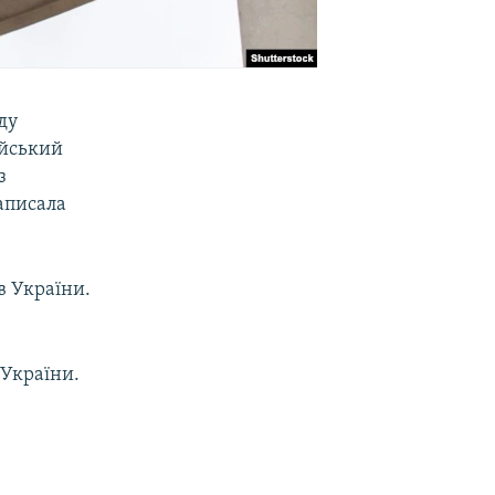
ду
ійський
з
написала
в України.
 України.