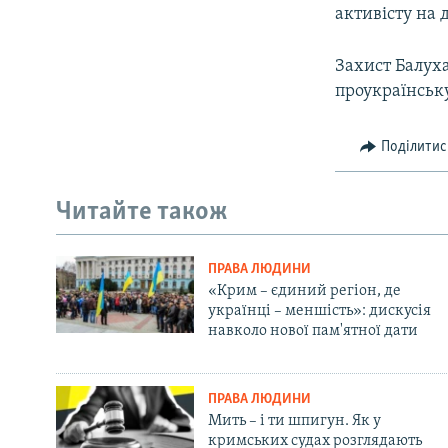
активісту на 
Захист Балуха
проукраїнську
Поділитис
Читайте також
ПРАВА ЛЮДИНИ
«Крим – єдиний регіон, де
українці – меншість»: дискусія
навколо нової пам'ятної дати
ПРАВА ЛЮДИНИ
Мить – і ти шпигун. Як у
кримських судах розглядають