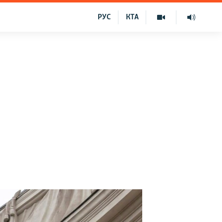
РУС
КТА