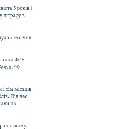
іста 5 років і
ту штрафу в
уха» 16 січня
ітники ФСБ
алух, 90
 і сім місяців
лів. Під час
вили на
країнському