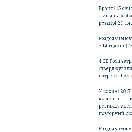
Вранці 15 січ
1 місяць позб
розмірі 20 тис
Роздольненськ
о 14 годині (
1
ФСБ Росії зат
стверджували
патронів і кі
У серпні 2017
колонії загал
розгляду апел
повторний ро
Роздольненсь