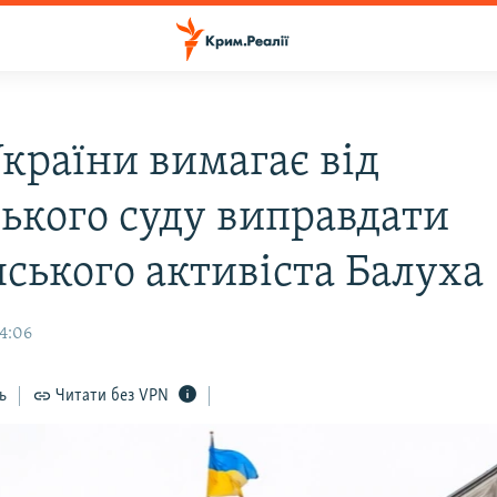
країни вимагає від
ького суду виправдати
нського активіста Балуха
14:06
ь
Читати без VPN