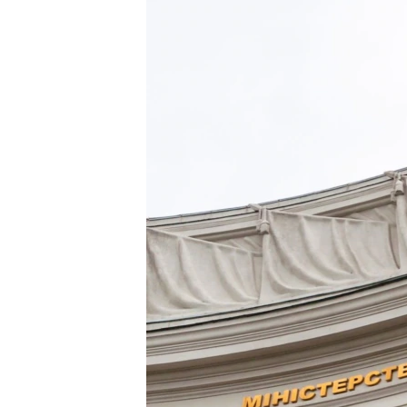
ВІДЕОУРОКИ «ELIFBE»
СВІДЧЕННЯ ОКУПАЦІЇ
УКРАЇНСЬКА ПРОБЛЕМА КРИМУ
ІНФОГРАФІКА