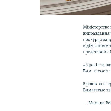
Міністерство
виправдання 
прокурор запр
відбуванням т
представник 
«5 років за п
Вимагаємо зві
5 років за па
Вимагаємо зв
— Mariana Be