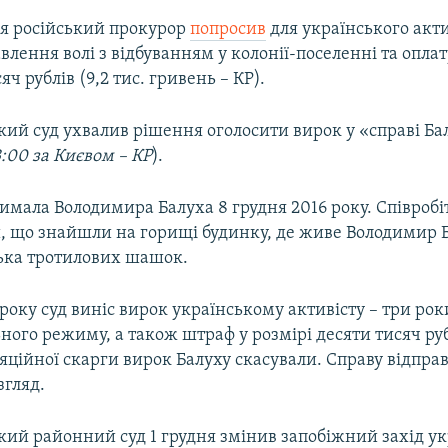
ня російський прокурор
попросив
для українського актив
авлення волі з відбуванням у колонії-поселенні та опла
яч рублів (9,2 тис. гривень – КР).
ий суд ухвалив рішення оголосити вирок у «справі Бал
3:00 за Києвом – КР
).
римала Володимира Балуха 8 грудня 2016 року. Співроб
, що знайшли на горищі будинку, де живе Володимир Б
лька тротилових шашок.
 року суд виніс вирок українському активісту – три роки
ьного режиму, а також штраф у розмірі десяти тисяч руб
яційної скарги вирок Балуху скасували. Справу відпра
згляд.
кий районний суд 1 грудня змінив запобіжний захід у