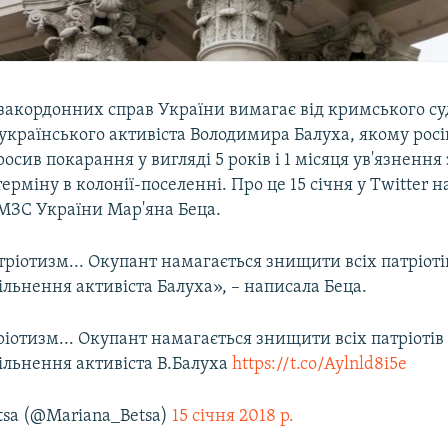
 закордонних справ України вимагає від кримського су
українського активіста Володимира Балуха, якому рос
осив покарання у вигляді 5 років і 1 місяця ув'язнення 
ерміну в колонії-поселенні. Про це 15 січня у Twitter 
МЗС України Мар'яна Беца.
атріотизм... Окупант намагається знищити всіх патріоті
льнення активіста Балуха», – написала Беца.
тріотизм... Окупант намагається знищити всіх патріотів
ільнення активіста В.Балуха
https://t.co/Aylnld8i5e
tsa (@Mariana_Betsa)
15 січня 2018 р.