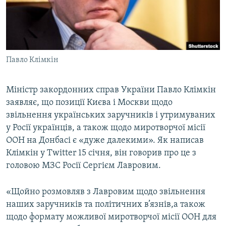
ВІДЕОУРОКИ «ELIFBE»
Русский
СВІДЧЕННЯ ОКУПАЦІЇ
Qırımtatar
УКРАЇНСЬКА ПРОБЛЕМА КРИМУ
Павло Клімкін
ДОЛУЧАЙСЯ!
ІНФОГРАФІКА
Міністр закордонних справ України Павло Клімкін
заявляє, що позиції Києва і Москви щодо
Усі сайти RFE/RL
звільнення українських заручників і утримуваних
у Росії українців, а також щодо миротворчої місії
ООН на Донбасі є «дуже далекими». Як написав
Клімкін у Twitter 15 січня, він говорив про це з
головою МЗС Росії Сергієм Лавровим.
«Щойно розмовляв з Лавровим щодо звільнення
наших заручників та політичних в’язнів,а також
щодо формату можливої миротворчої місії ООН для