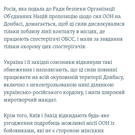
Росія, яка подала до Ради безпеки Організації
Об'єднаних Націй пропозицію щодо сил ООН на
Донбасі, домагається, щоб ці сили дислокувалися
тільки поблизу лінії контакту в місцях, де
працюють спостерігачі ОБСЄ, і мали за завдання
тільки охорону цих спостерігачів.
Україна і її західні союзники відкинули такі
обмеження і наполягають, що ці сили повинні
працювати на всій окупованій території Донбасу,
включно з неконтрольованою нині ділянкою
українсько-російського кордону, і мати широкий
миротворчий мандат.
Крім того, Київ і Захід відкидають будь-яке
узгодження подробиць можливої місії ООН із
бойовиками, які не є стороною мінських