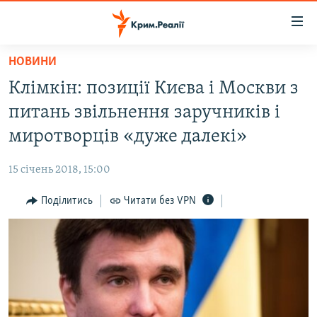
Доступність
посилання
Перейти
НОВИНИ
до
НОВИНИ
Клімкін: позиції Києва і Москви з
основного
ВОДА.КРИМ
матеріалу
питань звільнення заручників і
ВІДЕО ТА ФОТО
Перейти
миротворців «дуже далекі»
до
ПОЛІТИКА
основної
15 січень 2018, 15:00
БЛОГИ
навігації
Перейти
Поділитись
Читати без VPN
ПОГЛЯД
до
ІНТЕРВ'Ю
пошуку
ВСЕ ЗА ДЕНЬ
СПЕЦПРОЕКТИ
ЯК ОБІЙТИ БЛОКУВАННЯ
ДЕПОРТАЦІЯ