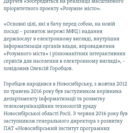
Дарічев «зосередиться на реалізації масштабного
пріоритетного проекту «Розумне місто».
«Основні цілі, які я бачу перед собою, на новій
посаді – розвиток мережі МФЦ і надання
держпослуг в електронному вигляді, внутрішня
інформатизація органів влади, впровадження
«Розумного міста» і різноманітних інтерактивних
сервісів для населення в електронному вигляді», –
повідомив Олексій Горобцов.
Горобцов народився в Новосибірську, з жовтня 2012
по травень 2016 року був заступником керівника
департаменту інформатизації та розвитку
телекомунікаційних технологій уряду
Новосибірської області Росії. З червня 2016 року був
заступником генерального директора з розвитку
ПАТ «Новосибірський інститут програмних