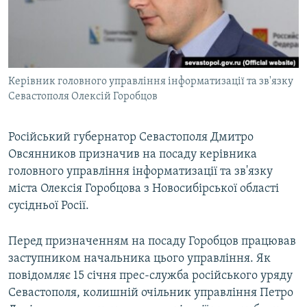
ВІДЕОУРОКИ «ELIFBE»
Русский
СВІДЧЕННЯ ОКУПАЦІЇ
Qırımtatar
УКРАЇНСЬКА ПРОБЛЕМА КРИМУ
Керівник головного управління інформатизації та зв'язку
ДОЛУЧАЙСЯ!
ІНФОГРАФІКА
Севастополя Олексій Горобцов
Російський губернатор Севастополя Дмитро
Усі сайти RFE/RL
Овсянников призначив на посаду керівника
головного управління інформатизації та зв'язку
міста Олексія Горобцова з Новосибірської області
сусідньої Росії.
Перед призначенням на посаду Горобцов працював
заступником начальника цього управління. Як
повідомляє 15 січня прес-служба російського уряду
Севастополя, колишній очільник управління Петро