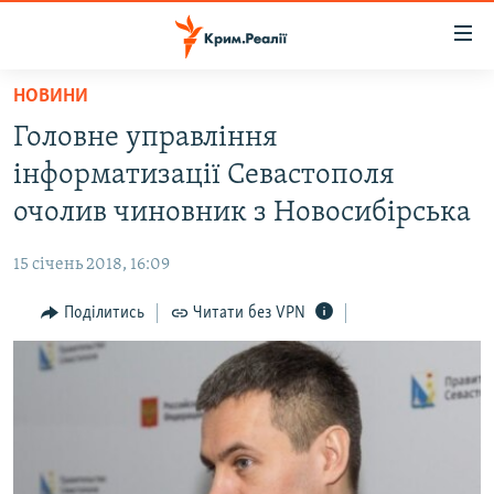
Доступність
посилання
Перейти
НОВИНИ
до
НОВИНИ
Головне управління
основного
ВОДА.КРИМ
матеріалу
інформатизації Севастополя
ВІДЕО ТА ФОТО
Перейти
очолив чиновник з Новосибірська
до
ПОЛІТИКА
основної
15 січень 2018, 16:09
БЛОГИ
навігації
Перейти
Поділитись
Читати без VPN
ПОГЛЯД
до
ІНТЕРВ'Ю
пошуку
ВСЕ ЗА ДЕНЬ
СПЕЦПРОЕКТИ
ЯК ОБІЙТИ БЛОКУВАННЯ
ДЕПОРТАЦІЯ