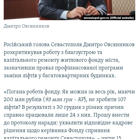
ВІДЕОУРОКИ «ELIFBE»
Русский
СВІДЧЕННЯ ОКУПАЦІЇ
Qırımtatar
Дмитро Овсянников
УКРАЇНСЬКА ПРОБЛЕМА КРИМУ
ДОЛУЧАЙСЯ!
ІНФОГРАФІКА
Російський голова Севастополя Дмитро Овсянников
розкритикував роботу з благоустрою та
капітального ремонту житлового фонду міста,
Усі сайти RFE/RL
зазначивши провал профінансованої програми
заміни ліфтів у багатоквартирних будинках.
«Погана робота фонду. Як можна за весь рік, маючи
200 млн рублів (
93 млн грн – КР
), не зробити 107
ліфтів? В результаті з 30 грудня з різних причин
справно працювали лише 24 з них. Прошу внести
до протоколу наради: ухвалити відповідне кадрове
рішення щодо керівника Фонду сприяння
капітального ремонту Севастополя», – цитує 15