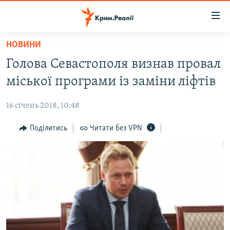
Доступність
посилання
Перейти
НОВИНИ
до
НОВИНИ
Голова Севастополя визнав провал
основного
ВОДА.КРИМ
матеріалу
міської програми із заміни ліфтів
ВІДЕО ТА ФОТО
Перейти
до
16 січень 2018, 10:48
ПОЛІТИКА
основної
БЛОГИ
Поділитись
Читати без VPN
навігації
Перейти
ПОГЛЯД
до
ІНТЕРВ'Ю
пошуку
ВСЕ ЗА ДЕНЬ
СПЕЦПРОЕКТИ
ЯК ОБІЙТИ БЛОКУВАННЯ
ДЕПОРТАЦІЯ