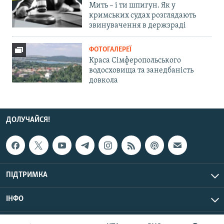
Мить – і ти шпигун. Як у
кримських судах розглядають
звинувачення в держзраді
ФОТОГАЛЕРЕЇ
Краса Сімферопольського
водосховища та занедбаність
довкола
ДОЛУЧАЙСЯ!
ПІДТРИМКА
ІНФО