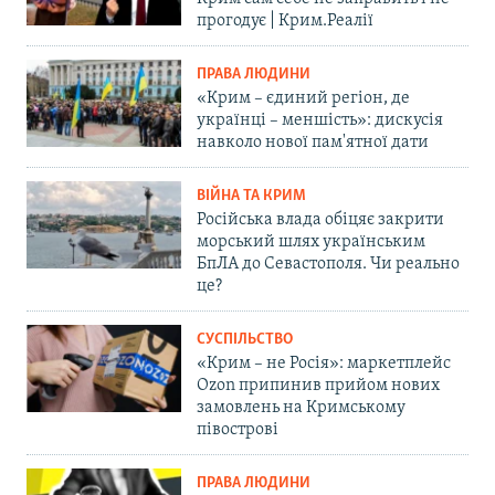
прогодує | Крим.Реалії
ПРАВА ЛЮДИНИ
«Крим – єдиний регіон, де
українці – меншість»: дискусія
навколо нової пам'ятної дати
ВІЙНА ТА КРИМ
Російська влада обіцяє закрити
морський шлях українським
БпЛА до Севастополя. Чи реально
це?
СУСПІЛЬСТВО
«Крим – не Росія»: маркетплейс
Ozon припинив прийом нових
замовлень на Кримському
півострові
ПРАВА ЛЮДИНИ