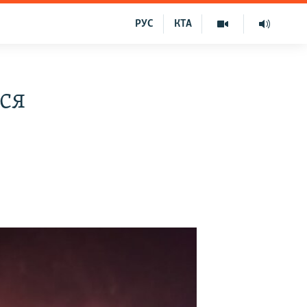
РУС
КТА
ся