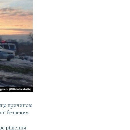
, що причиною
ої безпеки».
про рішення