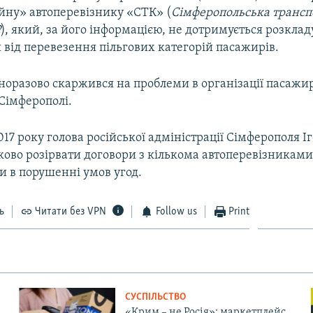
ійну» автоперевізнику «СТК» (
Сімферопольська трансп
Р
), який, за його інформацією, не дотримується розклад
 від перевезення пільгових категорій пасажирів.
норазово скаржився на проблеми в організації пасажи
Сімферополі.
017 року голова російської адміністрації Сімферополя 
ково розірвати договори з кількома автоперевізниками
и в порушенні умов угод.
ь
Читати без VPN
Follow us
Print
СУСПІЛЬСТВО
«Крим – не Росія»: маркетплейс