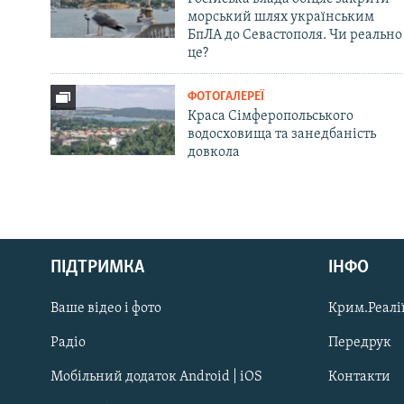
морський шлях українським
БпЛА до Севастополя. Чи реально
це?
ФОТОГАЛЕРЕЇ
Краса Сімферопольського
водосховища та занедбаність
довкола
Русский
ПІДТРИМКА
ІНФО
Qırımtatar
Ваше відео і фото
Крим.Реалії
ДОЛУЧАЙСЯ!
Радіо
Передрук
Мобільний додаток Android | iOS
Контакти