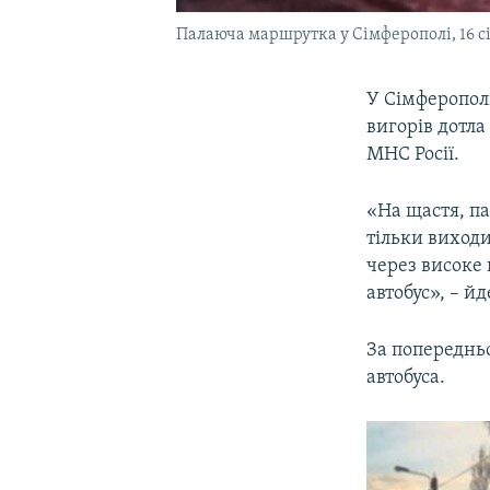
Палаюча маршрутка у Сімферополі, 16 с
У Сімферополі
вигорів дотла
МНС Росії.
«На щастя, па
тільки виходи
через високе
автобус», – й
За попереднь
автобуса.