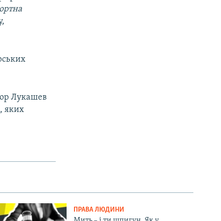
ортна
у,
рських
Ігор Лукашев
, яких
ПРАВА ЛЮДИНИ
Мить – і ти шпигун. Як у