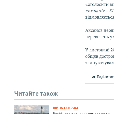
«оголосити в
компанія – К
відмовляється
Аксенов неод
перевезень у 
У листопаді 2
обіцяв достро
звинувачувал
Поділитис
Читайте також
ВІЙНА ТА КРИМ
Російська влада обіцяє закрити