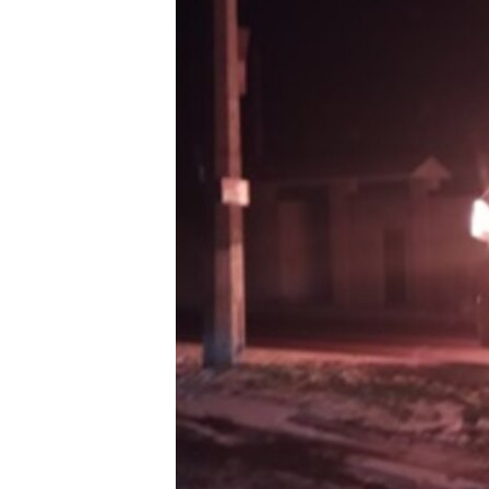
ВІДЕОУРОКИ «ELIFBE»
СВІДЧЕННЯ ОКУПАЦІЇ
УКРАЇНСЬКА ПРОБЛЕМА КРИМУ
ІНФОГРАФІКА