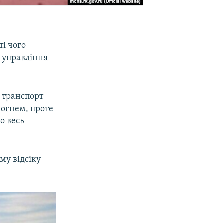
ті чого
е управління
й транспорт
вогнем, проте
о весь
му відсіку