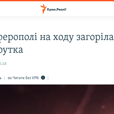
ерополі на ходу загоріла
рутка
1:28
ь
Читати без VPN