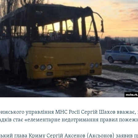
имського управління МНС Росії Сергій Шахов вважає
адків стає «елементарне недотримання правил пожежн
ський глава Криму Сергій Аксенов (Аксьонов) заявив 