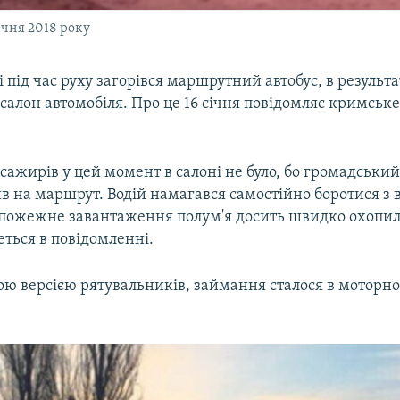
ічня 2018 року
 під час руху загорівся маршрутний автобуc, в результа
 салон автомобіля. Про це 16 січня повідомляє кримськ
сажирів у цей момент в салоні не було, бо громадськи
в на маршрут. Водій намагався самостійно боротися з 
 пожежне завантаження полум'я досить швидко охопил
деться в повідомленні.
ою версією рятувальників, займання сталося в моторно