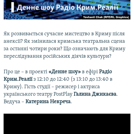
ВІДЕОУРОКИ «ELIFBE»
Русский
СВІДЧЕННЯ ОКУПАЦІЇ
Qırımtatar
УКРАЇНСЬКА ПРОБЛЕМА КРИМУ
Як розвивається сучасне мистецтво в Криму після
ДОЛУЧАЙСЯ!
ІНФОГРАФІКА
анексії? Як змінилася кримська театральна сцена
за останні чотири роки? Що означають для Криму
переслідування російських діячів культури?
Усі сайти RFE/RL
Про це – в проекті
«Денне шоу»
в ефірі
Радіо
Крим.Реалії
з 12:10 до 12:40 (з 13:10 до 13:40 в
Криму). Гість студії – режисер і актриса
українського театру PostPlay
Галина Джикаєва
.
Ведуча –
Катерина Некреча
.