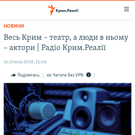
Доступність
посилання
Перейти
НОВИНИ
до
НОВИНИ
Весь Крим – театр, а люди в ньому
основного
ВОДА.КРИМ
матеріалу
– актори | Радіо Крим.Реалії
ВІДЕО ТА ФОТО
Перейти
до
16 січень 2018, 12:06
ПОЛІТИКА
основної
БЛОГИ
Поділитись
Читати без VPN
навігації
Перейти
ПОГЛЯД
до
ІНТЕРВ'Ю
пошуку
ВСЕ ЗА ДЕНЬ
СПЕЦПРОЕКТИ
ЯК ОБІЙТИ БЛОКУВАННЯ
ДЕПОРТАЦІЯ