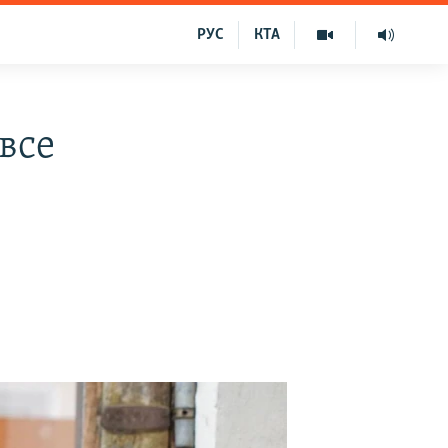
РУС
КТА
все