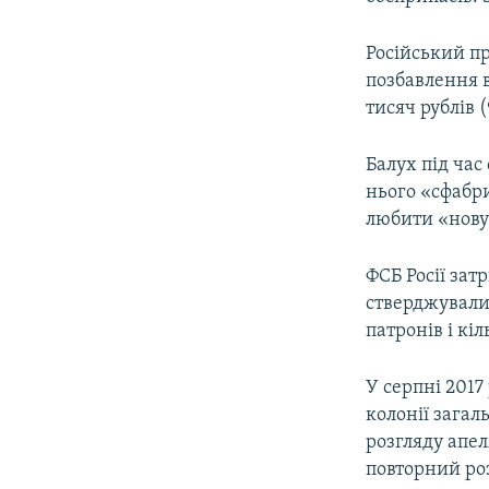
Російський пр
позбавлення в
тисяч рублів (
Балух під час
нього «сфабри
любити «нову
ФСБ Росії зат
стверджували
патронів і кі
У серпні 2017
колонії загал
розгляду апел
повторний ро