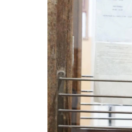
ВІДЕОУРОКИ «ELIFBE»
СВІДЧЕННЯ ОКУПАЦІЇ
УКРАЇНСЬКА ПРОБЛЕМА КРИМУ
ІНФОГРАФІКА