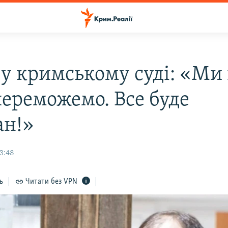
 у кримському суді: «Ми 
переможемо. Все буде
н!»
13:48
ь
Читати без VPN