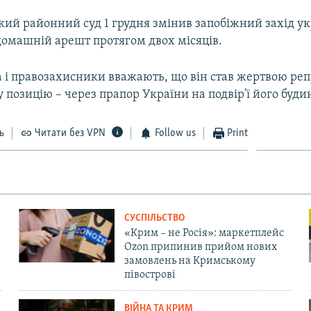
кий районний суд 1 грудня змінив запобіжний захід у
домашній арешт протягом двох місяців.
 і правозахисники вважають, що він став жертвою реп
 позицію – через прапор України на подвір'ї його буди
ь
Читати без VPN
Follow us
Print
СУСПІЛЬСТВО
«Крим – не Росія»: маркетплейс
Ozon припинив прийом нових
замовлень на Кримському
півострові
ВІЙНА ТА КРИМ