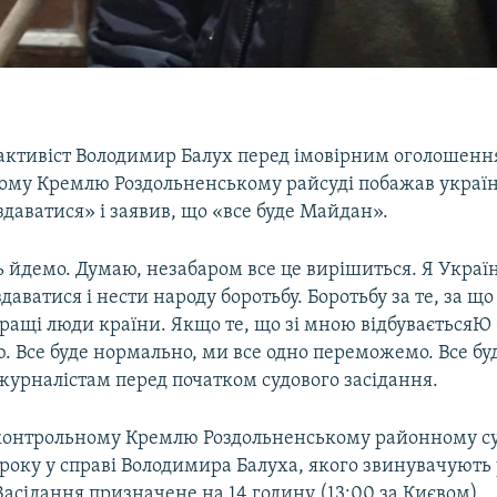
активіст Володимир Балух перед імовірним оголошенн
ому Кремлю Роздольненському райсуді побажав украї
здаватися» і заявив, що «все буде Майдан».
 йдемо. Думаю, незабаром все це вирішиться. Я Україн
даватися і нести народу боротьбу. Боротьбу за те, за що
ащі люди країни. Якщо те, що зі мною відбуваєтьсяЮ –
. Все буде нормально, ми все одно переможемо. Все бу
журналістам перед початком судового засідання.
ідконтрольному Кремлю Роздольненському районному суд
оку у справі Володимира Балуха, якого звинувачують 
Засідання призначене на 14 годину (13:00 за Києвом).