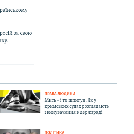
країнському
ресій за свою
нку.
ПРАВА ЛЮДИНИ
Мить – і ти шпигун. Як у
кримських судах розглядають
звинувачення в держзраді
ПОЛІТИКА