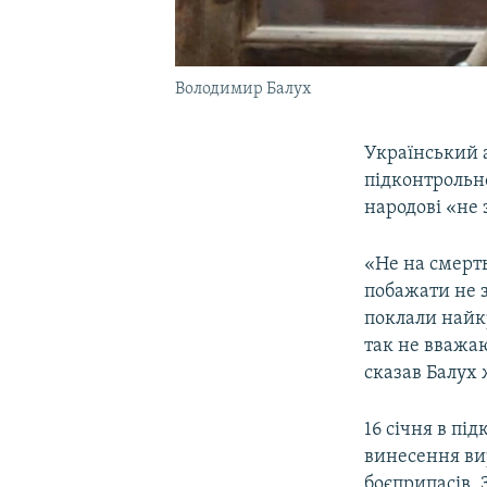
Володимир Балух
Український 
підконтрольн
народові «не 
«Не на смерть
побажати не з
поклали найкр
так не вважаю
сказав Балух 
16 січня в п
винесення вир
боєприпасів. 