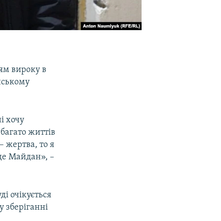
ям вироку в
нському
і хочу
 багато життів
 жертва, то я
де Майдан», –
і очікується
у зберіганні