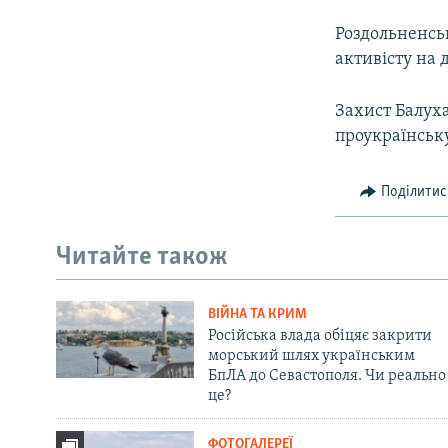
Роздольненсь
активісту на 
Захист Балуха
проукраїнську
Поділитис
Читайте також
ВІЙНА ТА КРИМ
Російська влада обіцяє закрити
морський шлях українським
БпЛА до Севастополя. Чи реально
це?
ФОТОГАЛЕРЕЇ