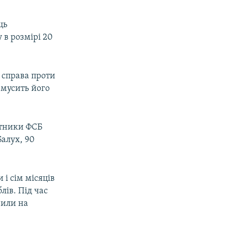
ць
 в розмірі 20
о справа проти
змусить його
ітники ФСБ
алух, 90
 і сім місяців
лів. Під час
вили на