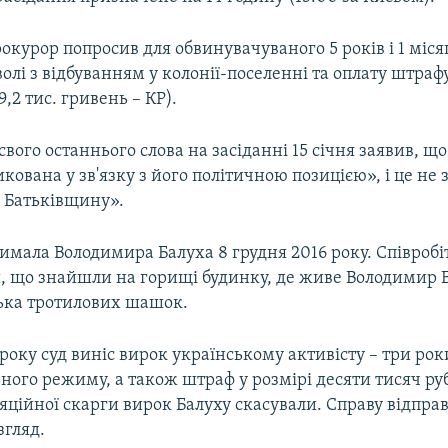
окурор попросив для обвинувачуваного 5 років і 1 міся
олі з відбуванням у колонії-поселенні та оплату штрафу
9,2 тис. гривень – КР).
 свого останнього слова на засіданні 15 січня заявив, щ
кована у зв'язку з його політичною позицією», і це не 
 Батьківщину».
римала Володимира Балуха 8 грудня 2016 року. Співроб
, що знайшли на горищі будинку, де живе Володимир Б
лька тротилових шашок.
 року суд виніс вирок українському активісту – три роки
ьного режиму, а також штраф у розмірі десяти тисяч руб
яційної скарги вирок Балуху скасували. Справу відпра
згляд.