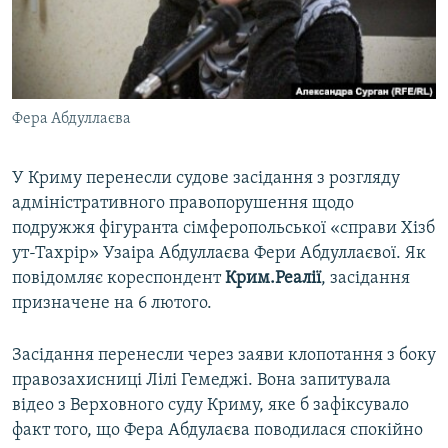
ВІДЕОУРОКИ «ELIFBE»
Русский
СВІДЧЕННЯ ОКУПАЦІЇ
Qırımtatar
УКРАЇНСЬКА ПРОБЛЕМА КРИМУ
Фера Абдуллаєва
ДОЛУЧАЙСЯ!
ІНФОГРАФІКА
У Криму перенесли судове засідання з розгляду
адміністративного правопорушення щодо
Усі сайти RFE/RL
подружжя фігуранта сімферопольської «справи Хізб
ут-Тахрір» Узаіра Абдуллаєва Фери Абдуллаєвої. Як
повідомляє кореспондент
Крим.Реалії
, засідання
призначене на 6 лютого.
Засідання перенесли через заяви клопотання з боку
правозахисниці Лілі Гемеджі. Вона запитувала
відео з Верховного суду Криму, яке б зафіксувало
факт того, що Фера Абдулаєва поводилася спокійно