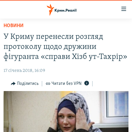
Доступність
посилання
Перейти
НОВИНИ
до
НОВИНИ
У Криму перенесли розгляд
основного
ВОДА.КРИМ
матеріалу
протоколу щодо дружини
ВІДЕО ТА ФОТО
Перейти
фігуранта «справи Хізб ут-Тахрір»
до
ПОЛІТИКА
основної
17 січень 2018, 16:09
БЛОГИ
навігації
Перейти
Поділитись
Читати без VPN
ПОГЛЯД
до
ІНТЕРВ'Ю
пошуку
ВСЕ ЗА ДЕНЬ
СПЕЦПРОЕКТИ
ЯК ОБІЙТИ БЛОКУВАННЯ
ДЕПОРТАЦІЯ