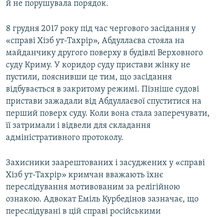
й не порушувала порядок.
8 грудня 2017 року під час чергового засідання у
«справі Хізб ут-Тахрір», Абдуллаєва стояла на
майданчику другого поверху в будівлі Верховного
суду Криму. У коридор суду пристави жінку не
пустили, пояснивши це тим, що засідання
відбувається в закритому режимі. Пізніше судові
пристави зажадали від Абдуллаєвої спуститися на
перший поверх суду. Коли вона стала заперечувати,
її затримали і відвели для складання
адміністративного протоколу.
Захисники заарештованих і засуджених у «справі
Хізб ут-Тахрір» кримчан вважають їхнє
переслідування мотивованим за релігійною
ознакою. Адвокат Еміль Курбедінов зазначає, що
переслідувані в цій справі російськими