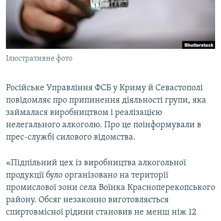
ВІДЕОУРОКИ «ELIFBE»
Русский
СВІДЧЕННЯ ОКУПАЦІЇ
Qırımtatar
УКРАЇНСЬКА ПРОБЛЕМА КРИМУ
Ілюстративне фото
ДОЛУЧАЙСЯ!
ІНФОГРАФІКА
Російське Управління ФСБ у Криму й Севастополі
повідомляє про припинення діяльності групи, яка
Усі сайти RFE/RL
займалася виробництвом і реалізацією
нелегального алкоголю. Про це поінформували в
прес-службі силового відомства.
«Підпільний цех із виробництва алкогольної
продукції було організовано на території
промислової зони села Воїнка Красноперекопського
району. Обсяг незаконно виготовляється
спиртовмісної рідини становив не менш ніж 12