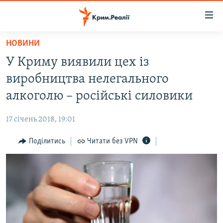
Доступність
посилання
Перейти
НОВИНИ
до
НОВИНИ
У Криму виявили цех із
основного
ВОДА.КРИМ
матеріалу
виробництва нелегального
ВІДЕО ТА ФОТО
Перейти
алкоголю – російські силовики
до
ПОЛІТИКА
основної
17 січень 2018, 19:01
БЛОГИ
навігації
Перейти
Поділитись
Читати без VPN
ПОГЛЯД
до
ІНТЕРВ'Ю
пошуку
ВСЕ ЗА ДЕНЬ
СПЕЦПРОЕКТИ
ЯК ОБІЙТИ БЛОКУВАННЯ
ДЕПОРТАЦІЯ