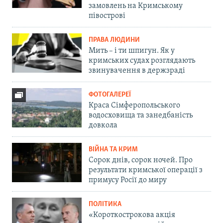
замовлень на Кримському
півострові
ПРАВА ЛЮДИНИ
Мить – і ти шпигун. Як у
кримських судах розглядають
звинувачення в держзраді
ФОТОГАЛЕРЕЇ
Краса Сімферопольського
водосховища та занедбаність
довкола
ВІЙНА ТА КРИМ
Сорок днів, сорок ночей. Про
результати кримської операції з
примусу Росії до миру
ПОЛІТИКА
«Короткострокова акція