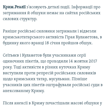
Крим.Реалії
з'ясовують деталі події. Інформації про
затримання й обшуки немає на сайтах російських
силових структур.
Раніше російські силовики затримали і відвезли
кримськотатарського активіста Гірая Куламетова, в
будинку якого вранці 18 січня пройшов обшук.
Сеїтьяєв і Куламетов були учасниками серії
одиночних пікетів, що проходили 14 жовтня 2017
року. Тоді активісти в різних куточках Криму
виступили проти репресій російських силовиків
щодо кримських татар, мусульман. Пізніше
учасників цих пікетів оштрафували російські суди в
анексованому Криму.
Після анексії в Криму почастішали масові обшуки у