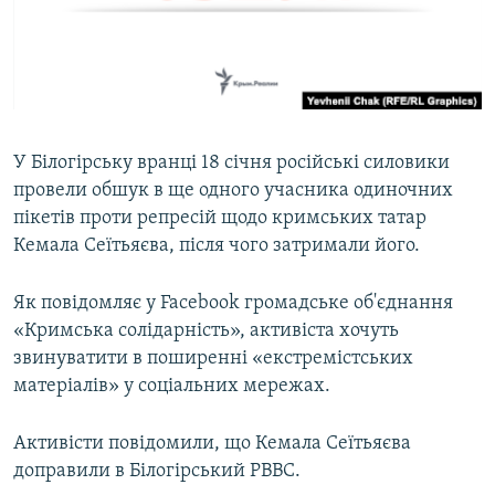
ВІДЕОУРОКИ «ELIFBE»
Русский
СВІДЧЕННЯ ОКУПАЦІЇ
Qırımtatar
УКРАЇНСЬКА ПРОБЛЕМА КРИМУ
ДОЛУЧАЙСЯ!
ІНФОГРАФІКА
У Білогірську вранці 18 січня російські силовики
провели обшук в ще одного учасника одиночних
пікетів проти репресій щодо кримських татар
Усі сайти RFE/RL
Кемала Сеїтьяєва, після чого затримали його.
Як повідомляє у Facebook громадське об'єднання
«Кримська солідарність», активіста хочуть
звинуватити в поширенні «екстремістських
матеріалів» у соціальних мережах.
Активісти повідомили, що Кемала Сеїтьяєва
доправили в Білогірський РВВС.