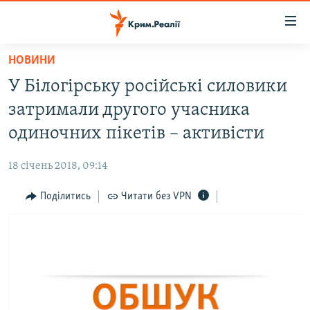
Доступність
посилання
Перейти
НОВИНИ
до
НОВИНИ
У Білогірську російські силовики
основного
ВОДА.КРИМ
матеріалу
затримали другого учасника
ВІДЕО ТА ФОТО
Перейти
одиночних пікетів – активісти
до
ПОЛІТИКА
основної
18 січень 2018, 09:14
БЛОГИ
навігації
Перейти
Поділитись
Читати без VPN
ПОГЛЯД
до
ІНТЕРВ'Ю
пошуку
ВСЕ ЗА ДЕНЬ
СПЕЦПРОЕКТИ
ЯК ОБІЙТИ БЛОКУВАННЯ
ДЕПОРТАЦІЯ