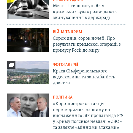
Мить – і ти шпигун. Як у
кримських судах розглядають
звинувачення в держзраді
ВІЙНА ТА КРИМ
Сорок днів, сорок ночей. Про
результати кримської операції з
примусу Росії до миру
ФОТОГАЛЕРЕЇ
Краса Сімферопольського
водосховища та занедбаність
довкола
ПОЛІТИКА
«Короткострокова акція
перетворилася на війну на
виснаження»: Як пропаганда РФ
у Криму пояснює невдачі «СВО»
та залякує «мінними атаками»