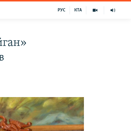
РУС
КТА
йган»
в