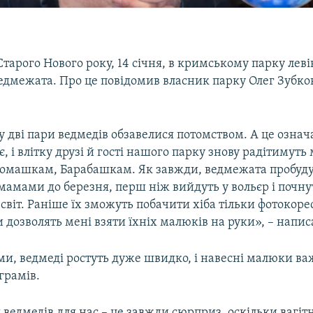
тарого Нового року, 14 січня, в кримському парку лев
едмежата. Про це повідомив власник парку Олег Зубков
у дві пари ведмедів обзавелися потомством. А це означ
є, і влітку друзі й гості нашого парку знову радітимут
омашкам, Барабашкам. Як завжди, ведмежата пробуду
мамами до березня, перш ніж вийдуть у вольєр і почну
віт. Раніше їх зможуть побачити хіба тільки фотокоре
 дозволять мені взяти їхніх малюків на руки», – напис
ами, ведмеді ростуть дуже швидко, і навесні малюки в
грамів.
едмедів для нас – це завжди сюрприз, оскільки вагітн