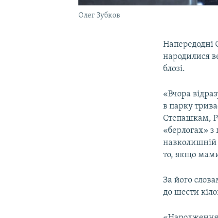
Олег Зубков
Напередодні С
народилися в
блозі.
«Вчора відраз
в парку трива
Степашкам, Р
«берлогах» з 
навколишній с
то, якщо мами
За його слов
до шести кіло
«Народження в