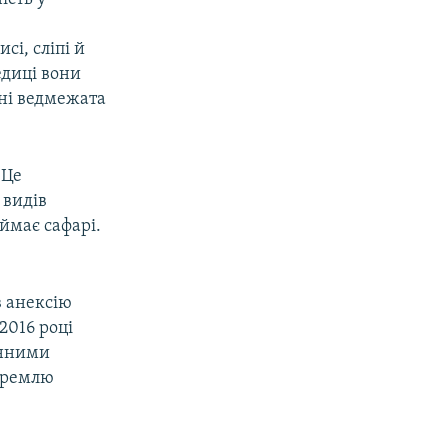
і, сліпі й
едиці вони
зні ведмежата
 Це
 видів
аймає сафарі.
в анексію
2016 році
енними
 Кремлю