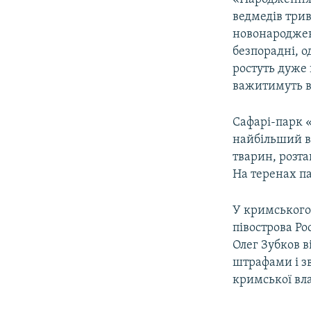
ведмедів трив
новонароджен
безпорадні, 
ростуть дуже 
важитимуть вж
Сафарі-парк 
найбільший в 
тварин, розта
На теренах па
У кримського 
півострова Ро
Олег Зубков в
штрафами і з
кримської вл