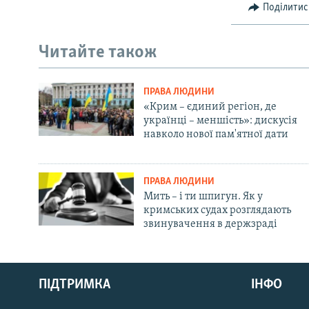
Поділитис
Читайте також
ПРАВА ЛЮДИНИ
«Крим – єдиний регіон, де
українці – меншість»: дискусія
навколо нової пам'ятної дати
ПРАВА ЛЮДИНИ
Мить – і ти шпигун. Як у
кримських судах розглядають
звинувачення в держзраді
Русский
ПІДТРИМКА
ІНФО
Qırımtatar