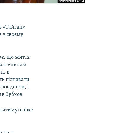
ів «Тайган»
 у своєму
ає, що життя
ь маленьким
ть в
ть пізнавати
спонденти, і
ав Зубков.
ажитимуть вже
ість у