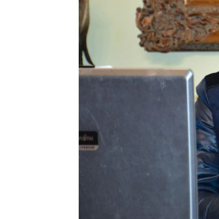
ВІДЕОУРОКИ «ELIFBE»
СВІДЧЕННЯ ОКУПАЦІЇ
УКРАЇНСЬКА ПРОБЛЕМА КРИМУ
ІНФОГРАФІКА