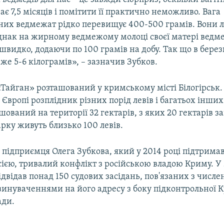
ає 7,5 місяців і помітити її практично неможливо. Вага
их ведмежат рідко перевищує 400-500 грамів. Вони лис
однак на жирному ведмежому молоці своєї матері ведм
швидко, додаючи по 100 грамів на добу. Так що в бере
е 5-6 кілограмів», – зазначив Зубков.
«Тайган» розташований у кримському місті Білогірськ.
Європі розплідник різних порід левів і багатьох інших
шований на території 32 гектарів, з яких 20 гектарів з
рку живуть близько 100 левів.
підприємця Олега Зубкова, який у 2014 році підтрима
сією, тривалий конфлікт з російською владою Криму. У 
ідвідав понад 150 судових засідань, пов'язаних з числ
винуваченнями на його адресу з боку підконтрольної
ади.