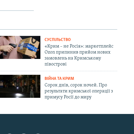
СУСПІЛЬСТВО
«Крим – не Росія»: маркетплейс
Ozon припинив прийом нових
замовлень на Кримському
півострові
ВІЙНА ТА КРИМ
Сорок днів, сорок ночей. Про
результати кримської операції з
примусу Росії до миру