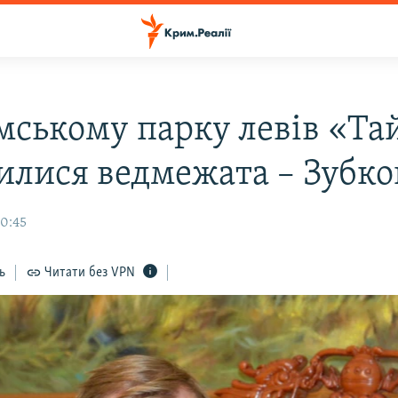
мському парку левів «Та
илися ведмежата – Зубко
10:45
ь
Читати без VPN