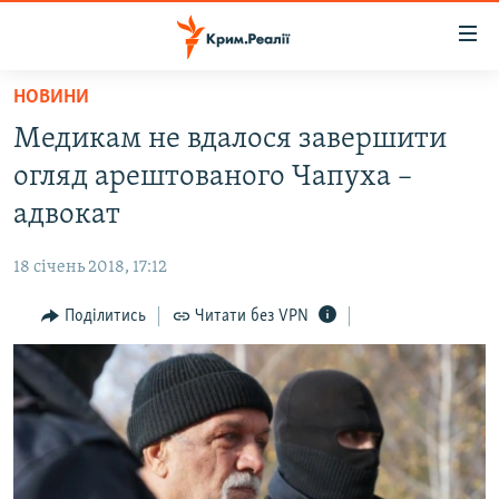
Доступність
посилання
Перейти
НОВИНИ
до
НОВИНИ
Медикам не вдалося завершити
основного
ВОДА.КРИМ
матеріалу
огляд арештованого Чапуха –
ВІДЕО ТА ФОТО
Перейти
адвокат
до
ПОЛІТИКА
основної
18 січень 2018, 17:12
БЛОГИ
навігації
Перейти
Поділитись
Читати без VPN
ПОГЛЯД
до
ІНТЕРВ'Ю
пошуку
ВСЕ ЗА ДЕНЬ
СПЕЦПРОЕКТИ
ЯК ОБІЙТИ БЛОКУВАННЯ
ДЕПОРТАЦІЯ