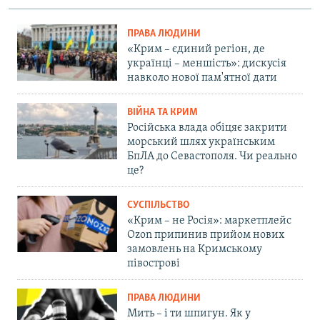
ПРАВА ЛЮДИНИ
«Крим – єдиний регіон, де
українці – меншість»: дискусія
навколо нової пам'ятної дати
ВІЙНА ТА КРИМ
Російська влада обіцяє закрити
морський шлях українським
БпЛА до Севастополя. Чи реально
це?
СУСПІЛЬСТВО
«Крим – не Росія»: маркетплейс
Ozon припинив прийом нових
замовлень на Кримському
півострові
ПРАВА ЛЮДИНИ
Мить – і ти шпигун. Як у