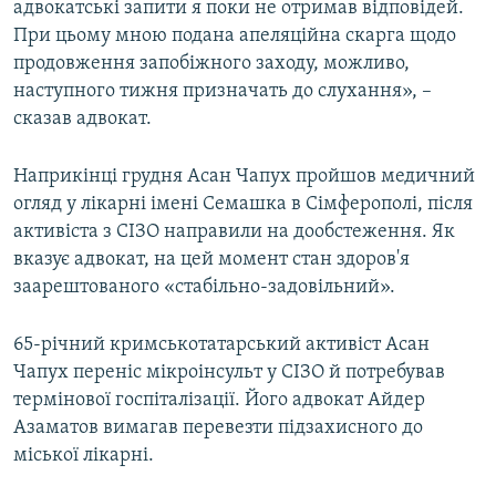
адвокатські запити я поки не отримав відповідей.
При цьому мною подана апеляційна скарга щодо
продовження запобіжного заходу, можливо,
наступного тижня призначать до слухання», –
сказав адвокат.
Наприкінці грудня Асан Чапух пройшов медичний
огляд у лікарні імені Семашка в Сімферополі, після
активіста з СІЗО направили на дообстеження. Як
вказує адвокат, на цей момент стан здоров'я
заарештованого «стабільно-задовільний».
65-річний кримськотатарський активіст Асан
Чапух переніс мікроінсульт у СІЗО й потребував
термінової госпіталізації. Його адвокат Айдер
Азаматов вимагав перевезти підзахисного до
міської лікарні.