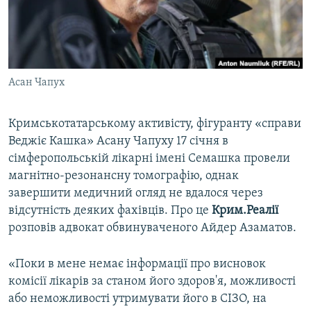
ВІДЕОУРОКИ «ELIFBE»
Русский
СВІДЧЕННЯ ОКУПАЦІЇ
Qırımtatar
УКРАЇНСЬКА ПРОБЛЕМА КРИМУ
Асан Чапух
ДОЛУЧАЙСЯ!
ІНФОГРАФІКА
Кримськотатарському активісту, фігуранту «справи
Веджіє Кашка» Асану Чапуху 17 січня в
Усі сайти RFE/RL
сімферопольській лікарні імені Семашка провели
магнітно-резонансну томографію, однак
завершити медичний огляд не вдалося через
відсутність деяких фахівців. Про це
Крим.Реалії
розповів адвокат обвинуваченого Айдер Азаматов.
«Поки в мене немає інформації про висновок
комісії лікарів за станом його здоров'я, можливості
або неможливості утримувати його в СІЗО, на