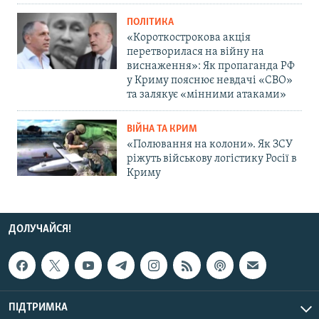
ПОЛІТИКА
«Короткострокова акція
перетворилася на війну на
виснаження»: Як пропаганда РФ
у Криму пояснює невдачі «СВО»
та залякує «мінними атаками»
ВІЙНА ТА КРИМ
«Полювання на колони». Як ЗСУ
ріжуть військову логістику Росії в
Криму
ДОЛУЧАЙСЯ!
ПІДТРИМКА