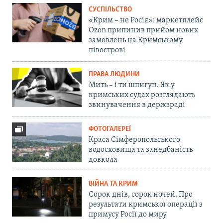
СУСПІЛЬСТВО
«Крим – не Росія»: маркетплейс
Ozon припинив прийом нових
замовлень на Кримському
півострові
ПРАВА ЛЮДИНИ
Мить – і ти шпигун. Як у
кримських судах розглядають
звинувачення в держзраді
ФОТОГАЛЕРЕЇ
Краса Сімферопольського
водосховища та занедбаність
довкола
ВІЙНА ТА КРИМ
Сорок днів, сорок ночей. Про
результати кримської операції з
примусу Росії до миру