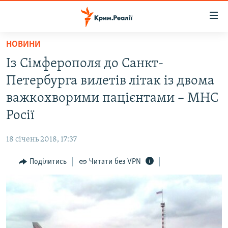
Доступність
посилання
Перейти
НОВИНИ
до
НОВИНИ
Із Сімферополя до Санкт-
основного
ВОДА.КРИМ
матеріалу
Петербурга вилетів літак із двома
ВІДЕО ТА ФОТО
Перейти
важкохворими пацієнтами – МНС
до
ПОЛІТИКА
Росії
основної
БЛОГИ
навігації
18 січень 2018, 17:37
Перейти
ПОГЛЯД
до
Поділитись
Читати без VPN
ІНТЕРВ'Ю
пошуку
ВСЕ ЗА ДЕНЬ
СПЕЦПРОЕКТИ
ЯК ОБІЙТИ БЛОКУВАННЯ
ДЕПОРТАЦІЯ