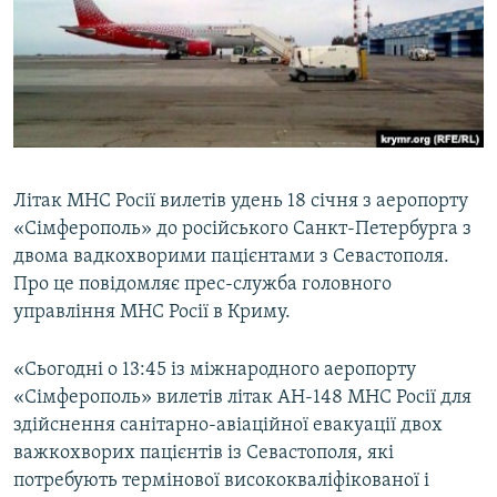
ВІДЕОУРОКИ «ELIFBE»
Русский
СВІДЧЕННЯ ОКУПАЦІЇ
Qırımtatar
УКРАЇНСЬКА ПРОБЛЕМА КРИМУ
ДОЛУЧАЙСЯ!
ІНФОГРАФІКА
Літак МНС Росії вилетів удень 18 січня з аеропорту
«Сімферополь» до російського Санкт-Петербурга з
Усі сайти RFE/RL
двома вадкохворими пацієнтами з Севастополя.
Про це повідомляє прес-служба головного
управління МНС Росії в Криму.
«Сьогодні о 13:45 із міжнародного аеропорту
«Сімферополь» вилетів літак АН-148 МНС Росії для
здійснення санітарно-авіаційної евакуації двох
важкохворих пацієнтів із Севастополя, які
потребують термінової висококваліфікованої і