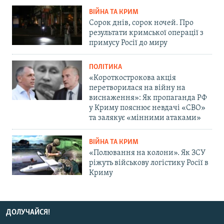
ВІЙНА ТА КРИМ
Сорок днів, сорок ночей. Про
результати кримської операції з
примусу Росії до миру
ПОЛІТИКА
«Короткострокова акція
перетворилася на війну на
виснаження»: Як пропаганда РФ
у Криму пояснює невдачі «СВО»
та залякує «мінними атаками»
ВІЙНА ТА КРИМ
«Полювання на колони». Як ЗСУ
ріжуть військову логістику Росії в
Криму
ДОЛУЧАЙСЯ!