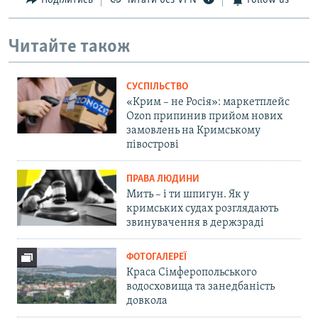
Поділитись
Читати без VPN
Follow us
Читайте також
СУСПІЛЬСТВО
«Крим – не Росія»: маркетплейс
Ozon припинив прийом нових
замовлень на Кримському
півострові
ПРАВА ЛЮДИНИ
Мить – і ти шпигун. Як у
кримських судах розглядають
звинувачення в держзраді
ФОТОГАЛЕРЕЇ
Краса Сімферопольського
водосховища та занедбаність
довкола