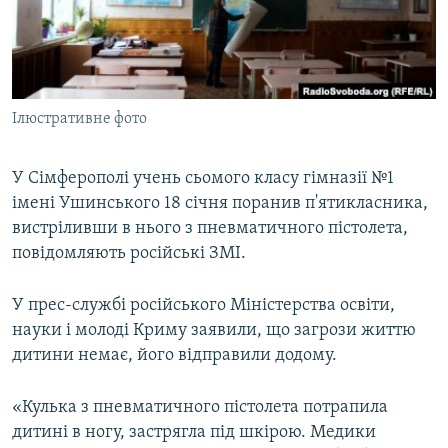
ВІДЕОУРОКИ «ELIFBE»
Русский
СВІДЧЕННЯ ОКУПАЦІЇ
Qırımtatar
УКРАЇНСЬКА ПРОБЛЕМА КРИМУ
Ілюстративне фото
ДОЛУЧАЙСЯ!
ІНФОГРАФІКА
У Сімферополі учень сьомого класу гімназії №1
імені Ушинського 18 січня поранив п'ятикласника,
Усі сайти RFE/RL
вистріливши в нього з пневматичного пістолета,
повідомляють російські ЗМІ.
У прес-службі російського Міністерства освіти,
науки і молоді Криму заявили, що загрози життю
дитини немає, його відправили додому.
«Кулька з пневматичного пістолета потрапила
дитині в ногу, застрягла під шкірою. Медики