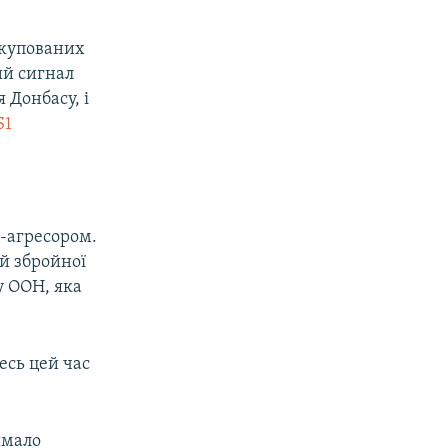
окупованих
ий сигнал
я Донбасу, і
S1
ю-агресором.
ій збройної
ту ООН, яка
есь цей час
имало