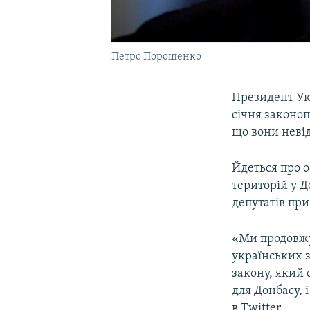
Петро Порошенко
Президент Ук
січня законо
що вони неві
Йдеться про 
територій у Д
депутатів при
«Ми продовжу
українських 
закону, який 
для Донбасу, 
в Twitter.