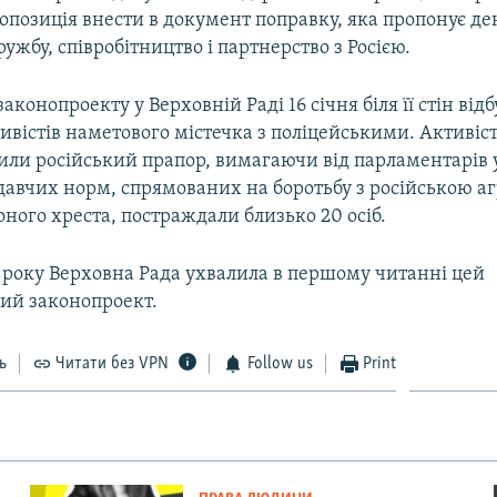
опозиція внести в документ поправку, яка пропонує д
ружбу, співробітництво і партнерство з Росією.
аконопроекту у Верховній Раді 16 січня біля її стін від
ивістів наметового містечка з поліцейськими. Активіст
ли російський прапор, вимагаючи від парламентарів 
авчих норм, спрямованих на боротьбу з російською аг
ного хреста, постраждали близько 20 осіб.
7 року Верховна Рада ухвалила в першому читанні цей
ий законопроект.
ь
Читати без VPN
Follow us
Print