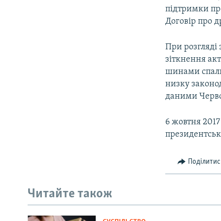
підтримки пр
Договір про д
При розгляді з
зіткнення акт
шинами спали
низку законод
даними Черво
6 жовтня 201
президентськ
Поділитис
Читайте також