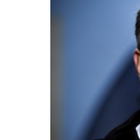
ВІДЕОУРОКИ «ELIFBE»
СВІДЧЕННЯ ОКУПАЦІЇ
УКРАЇНСЬКА ПРОБЛЕМА КРИМУ
ІНФОГРАФІКА