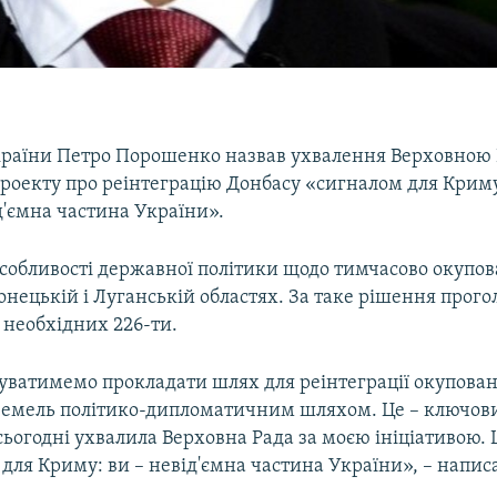
раїни Петро Порошенко назвав ухвалення Верховною 
проекту про реінтеграцію Донбасу «сигналом для Криму
д'ємна частина України».
особливості державної політики щодо тимчасово окупо
онецькій і Луганській областях. За таке рішення прог
 необхідних 226-ти.
ватимемо прокладати шлях для реінтеграції окупова
земель політико-дипломатичним шляхом. Це – ключов
сьогодні ухвалила Верховна Рада за моєю ініціативою. Ц
і для Криму: ви – невід'ємна частина України», – нап