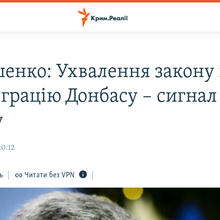
енко: Ухвалення закону
еграцію Донбасу – сигнал
у
20:12
ь
Читати без VPN