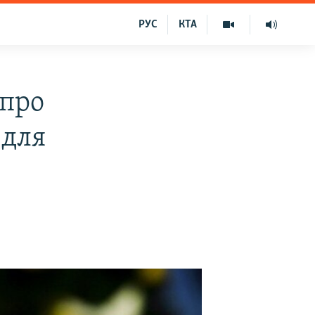
РУС
КТА
 про
 для