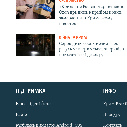
СУСПІЛЬСТВО
«Крим – не Росія»: маркетплейс
Ozon припинив прийом нових
замовлень на Кримському
півострові
ВІЙНА ТА КРИМ
Сорок днів, сорок ночей. Про
результати кримської операції з
примусу Росії до миру
Русский
ПІДТРИМКА
ІНФО
Qırımtatar
Ваше відео і фото
Крим.Реалії
ДОЛУЧАЙСЯ!
Радіо
Передрук
Мобільний додаток Android | iOS
Контакти