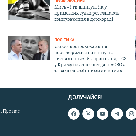
ПРАВА ЛЮДИНИ
Мить – і ти шпигун. Як у
кримських судах розглядають
звинувачення в держзраді
ПОЛІТИКА
«Короткострокова акція
перетворилася на війну на
виснаження»: Як пропаганда РФ
у Криму пояснює невдачі «СВО»
та залякує «мінними атаками»
ДОЛУЧАЙСЯ!
. Про нас