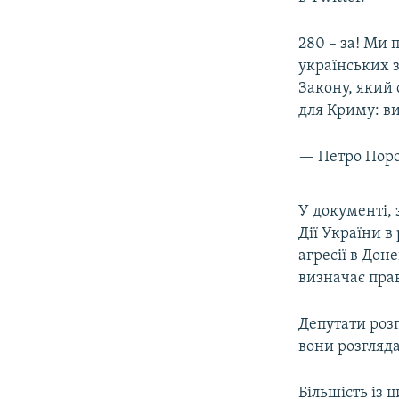
280 – за! Ми
українських 
Закону, який с
для Криму: ви
— Петро Пор
У документі, 
Дії України в
агресії в Доне
визначає пра
Депутати розп
вони розгляда
Більшість із 