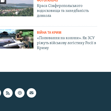
ФОТОГАЛЕРЕЇ
Краса Сімферопольського
водосховища та занедбаність
довкола
ВІЙНА ТА КРИМ
«Полювання на колони». Як ЗСУ
ріжуть військову логістику Росії в
Криму