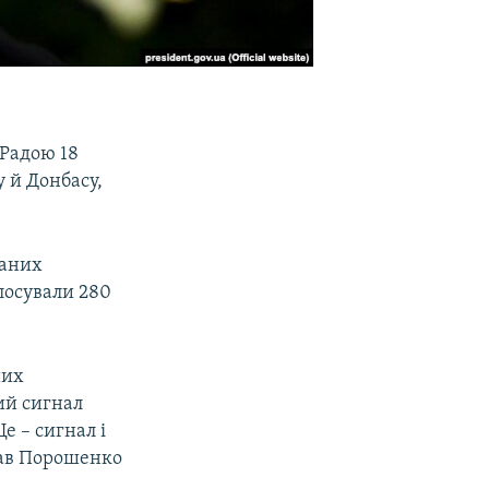
Радою 18
 й Донбасу,
ваних
олосували 280
них
ий сигнал
е – сигнал і
исав Порошенко