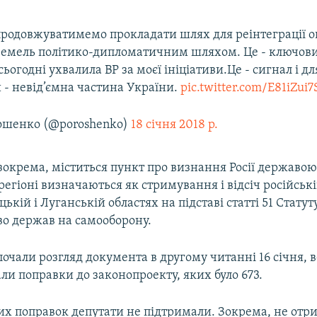
 продовжуватимемо прокладати шлях для реінтеграції 
земель політико-дипломатичним шляхом. Це - ключов
ьогодні ухвалила ВР за моєї ініціативи.Це - сигнал і дл
 - невід’ємна частина України.
pic.twitter.com/E81iZui7
ошенко (@poroshenko)
18 січня 2018 р.
зокрема, міститься пункт про визнання Росії державо
 регіоні визначаються як стримування і відсіч російськ
цькій і Луганській областях на підставі статті 51 Стату
во держав на самооборону.
очали розгляд документа в другому читанні 16 січня, в
ли поправки до законопроекту, яких було 673.
цих поправок депутати не підтримали. Зокрема, не отр