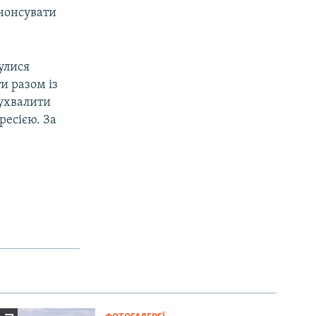
енонсувати
булися
и разом із
ухвалити
ресією. За