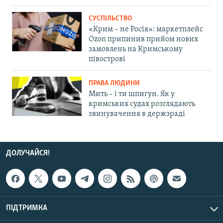
СУСПІЛЬСТВО
«Крим – не Росія»: маркетплейс
Ozon припинив прийом нових
замовлень на Кримському
півострові
ПРАВА ЛЮДИНИ
Мить – і ти шпигун. Як у
кримських судах розглядають
звинувачення в держзраді
ДОЛУЧАЙСЯ!
ПІДТРИМКА