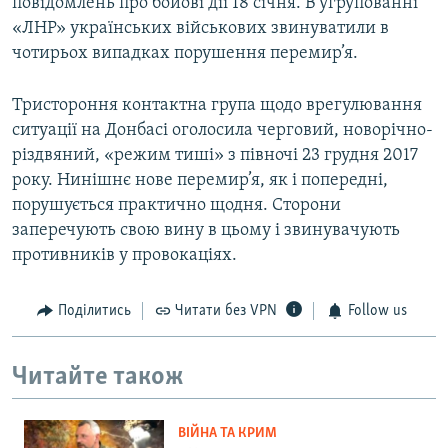
повідомлень про бойові дії 18 січня. В угрупованні
«ЛНР» українських військових звинуватили в
чотирьох випадках порушення перемир’я.
Тристороння контактна група щодо врегулювання
ситуації на Донбасі оголосила черговий, новорічно-
різдвяний, «режим тиші» з півночі 23 грудня 2017
року. Нинішнє нове перемир’я, як і попередні,
порушується практично щодня. Сторони
заперечують свою вину в цьому і звинувачують
противників у провокаціях.
Поділитись
Читати без VPN
Follow us
Читайте також
ВІЙНА ТА КРИМ