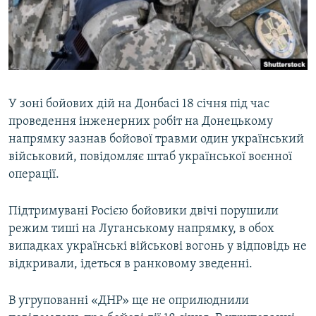
ВІДЕОУРОКИ «ELIFBE»
Русский
СВІДЧЕННЯ ОКУПАЦІЇ
Qırımtatar
УКРАЇНСЬКА ПРОБЛЕМА КРИМУ
ДОЛУЧАЙСЯ!
ІНФОГРАФІКА
У зоні бойових дій на Донбасі 18 січня під час
проведення інженерних робіт на Донецькому
напрямку зазнав бойової травми один український
Усі сайти RFE/RL
військовий, повідомляє штаб української воєнної
операції.
Підтримувані Росією бойовики двічі порушили
режим тиші на Луганському напрямку, в обох
випадках українські військові вогонь у відповідь не
відкривали, ідеться в ранковому зведенні.
В угрупованні «ДНР» ще не оприлюднили