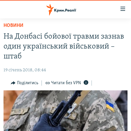
Доступність
посилання
Перейти
НОВИНИ
до
НОВИНИ
На Донбасі бойової травми зазнав
основного
ВОДА.КРИМ
матеріалу
один український військовий –
ВІДЕО ТА ФОТО
Перейти
штаб
до
ПОЛІТИКА
основної
19 січень 2018, 08:44
БЛОГИ
навігації
Перейти
Поділитись
Читати без VPN
ПОГЛЯД
до
ІНТЕРВ'Ю
пошуку
ВСЕ ЗА ДЕНЬ
СПЕЦПРОЕКТИ
ЯК ОБІЙТИ БЛОКУВАННЯ
ДЕПОРТАЦІЯ