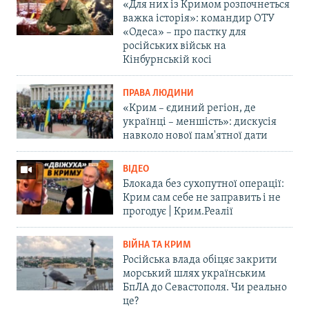
«Для них із Кримом розпочнеться
важка історія»: командир ОТУ
«Одеса» – про пастку для
російських військ на
Кінбурнській косі
ПРАВА ЛЮДИНИ
«Крим – єдиний регіон, де
українці – меншість»: дискусія
навколо нової пам'ятної дати
ВІДЕО
Блокада без сухопутної операції:
Крим сам себе не заправить і не
прогодує | Крим.Реалії
ВІЙНА ТА КРИМ
Російська влада обіцяє закрити
морський шлях українським
БпЛА до Севастополя. Чи реально
це?