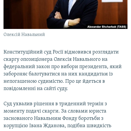
ВІДЕОУРОКИ «ELIFBE»
Русский
СВІДЧЕННЯ ОКУПАЦІЇ
Qırımtatar
УКРАЇНСЬКА ПРОБЛЕМА КРИМУ
Олексій Навальний
ДОЛУЧАЙСЯ!
ІНФОГРАФІКА
Конституційний суд Росії відмовився розглядати
скаргу опозиціонера Олексія Навального на
Усі сайти RFE/RL
федеральний закон про вибори президента, який
забороняє балотуватися на них кандидатам із
непогашеною судимістю. Про це йдеться в
повідомленні на сайті суду.
Суд ухвалив рішення в триденний термін з
моменту подачі скарги. За словами юриста
заснованого Навальним Фонду боротьби з
корупцією Івана Жданова, подібна швидкість