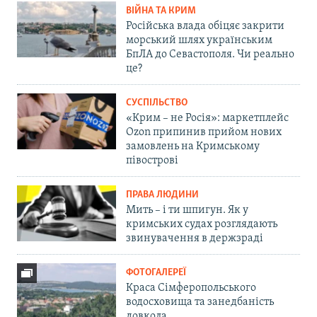
ВІЙНА ТА КРИМ
Російська влада обіцяє закрити
морський шлях українським
БпЛА до Севастополя. Чи реально
це?
СУСПІЛЬСТВО
«Крим – не Росія»: маркетплейс
Ozon припинив прийом нових
замовлень на Кримському
півострові
ПРАВА ЛЮДИНИ
Мить – і ти шпигун. Як у
кримських судах розглядають
звинувачення в держзраді
ФОТОГАЛЕРЕЇ
Краса Сімферопольського
водосховища та занедбаність
довкола