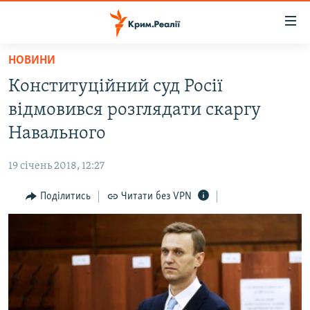
Доступність
посилання
Перейти
НОВИНИ
до
НОВИНИ
Конституційний суд Росії
основного
ВОДА.КРИМ
матеріалу
відмовився розглядати скаргу
ВІДЕО ТА ФОТО
Перейти
Навального
до
ПОЛІТИКА
основної
19 січень 2018, 12:27
БЛОГИ
навігації
Перейти
Поділитись
Читати без VPN
ПОГЛЯД
до
ІНТЕРВ'Ю
пошуку
ВСЕ ЗА ДЕНЬ
СПЕЦПРОЕКТИ
ЯК ОБІЙТИ БЛОКУВАННЯ
ДЕПОРТАЦІЯ